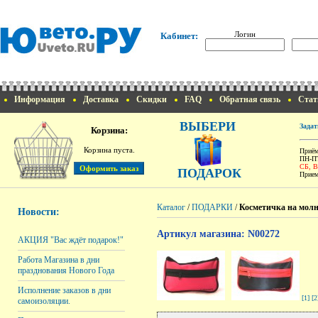
Логин
Кабинет:
Информация
Доставка
Скидки
FAQ
Обратная связь
Стат
ВЫБЕРИ
Задат
Корзина:
Корзина пуста.
Приём
ПН-ПТ
СБ, 
ПОДАРОК
Прием
Каталог
/
ПОДАРКИ
/
Косметичка на молни
Новости:
Артикул магазина: N00272
АКЦИЯ "Вас ждёт подарок!"
Работа Магазина в дни
празднования Нового Года
Исполнение заказов в дни
[1]
[2
самоизоляции.