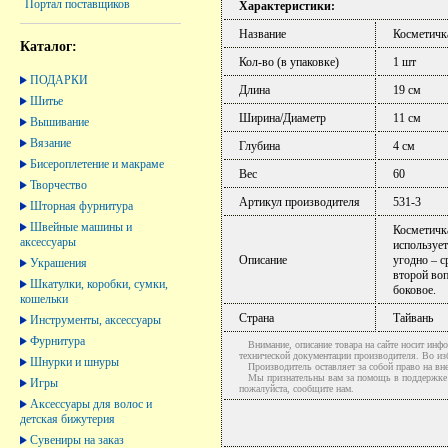
Портал поставщиков
Характеристики:
Название
Косметичк
Каталог:
Кол-во (в упаковке)
1 шт
ПОДАРКИ
Длина
19 см
Шитье
Ширина/Диаметр
11 см
Вышивание
Вязание
Глубина
4 см
Бисероплетение и макраме
Вес
60
Творчество
Артикул производителя
531-3
Шторная фурнитура
Швейные машины и
Косметичка
аксессуары
использует
Описание
угодно – с
Украшения
второй воп
Шкатулки, коробки, сумки,
боковое.
кошельки
Страна
Тайвань
Инструменты, аксессуары
Фурнитура
Внимание, описание товара на сайте носит инфо
технической документации производителя. Во и
Шнурки и шнуры
Производитель оставляет за собой право на вне
Мы признательны вам за помощь в поддержке ак
Игры
пожалуйста, сообщите нам.
Аксессуары для волос и
детская бижутерия
Сувениры на заказ