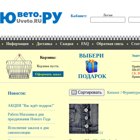
Логин
Кабинет:
Информация
Доставка
Скидки
FAQ
Обратная связь
Стат
ВЫБЕРИ
Задат
Корзина:
Корзина пуста.
Приём
ПН-ПТ
СБ, 
ПОДАРОК
Прием
Сортировать
Каталог
/
Фурнитура
Новости:
АКЦИЯ "Вас ждёт подарок!"
Работа Магазина в дни
празднования Нового Года
Исполнение заказов в дни
самоизоляции.
[1]