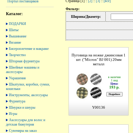
Страница [1] ::
[2]
::
[3]
::
[все]
Портал поставщиков
Фильтр:
Каталог:
Ширина/Диаметр:
ПОДАРКИ
Шитье
Вышивание
Вязание
Бисероплетение и макраме
Творчество
Пуговица на ножке джинсовая 1
шт. ("Micron" BJ 001) 20мм
Шторная фурнитура
металл
Швейные машины и
аксессуары
в наличии
Украшения
1 вид
Цена:
Шкатулки, коробки, сумки,
193 р.
кошельки
Инструменты, аксессуары
Фурнитура
Шнурки и шнуры
Y00136
Игры
Аксессуары для волос и
детская бижутерия
Сувениры на заказ