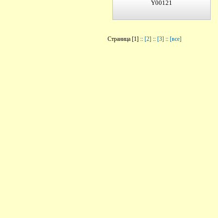
Y00121
Страница [1] ::
[2]
::
[3]
::
[все]