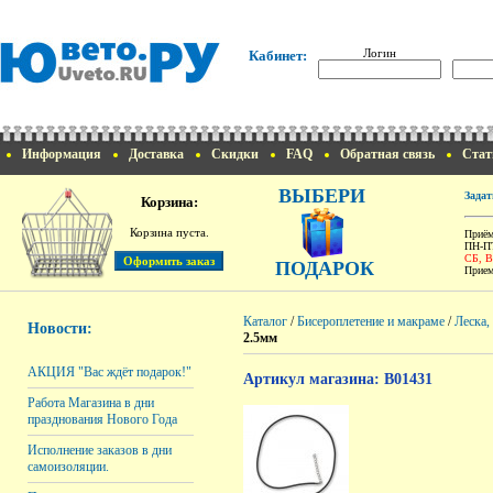
Логин
Кабинет:
Информация
Доставка
Скидки
FAQ
Обратная связь
Стат
ВЫБЕРИ
Задат
Корзина:
Корзина пуста.
Приём
ПН-ПТ
СБ, 
ПОДАРОК
Прием
Каталог
/
Бисероплетение и макраме
/
Леска,
Новости:
2.5мм
АКЦИЯ "Вас ждёт подарок!"
Артикул магазина: B01431
Работа Магазина в дни
празднования Нового Года
Исполнение заказов в дни
самоизоляции.