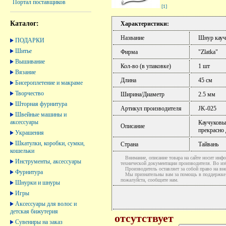
Портал поставщиков
[1]
Каталог:
Характеристики:
Название
Шнур кауч
ПОДАРКИ
Шитье
Фирма
"Zlatka"
Вышивание
Кол-во (в упаковке)
1 шт
Вязание
Длина
45 см
Бисероплетение и макраме
Творчество
Ширина/Диаметр
2.5 мм
Шторная фурнитура
Артикул производителя
JK-025
Швейные машины и
аксессуары
Каучуковый
Описание
прекрасно
Украшения
Шкатулки, коробки, сумки,
Страна
Тайвань
кошельки
Внимание, описание товара на сайте носит инфо
Инструменты, аксессуары
технической документации производителя. Во и
Производитель оставляет за собой право на вне
Фурнитура
Мы признательны вам за помощь в поддержке ак
пожалуйста, сообщите нам.
Шнурки и шнуры
Игры
Аксессуары для волос и
детская бижутерия
отсутствует
Сувениры на заказ