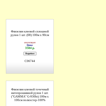
Флизелин клеевой сплошной
рулон 1 шт. (08) 100м х 90см
отсутствует
Цена:
3504 р.
C06744
Флизелин клеевой точечный
нитепрошивной рулон 1 шт.
("GAMMA" G-930ht) 100м х
100см полиэстер-100%