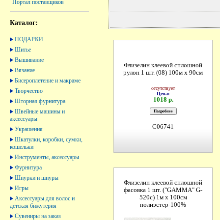
Портал поставщиков
Каталог:
ПОДАРКИ
Шитье
Вышивание
Флизелин клеевой сплошной
Вязание
рулон 1 шт. (08) 100м х 90см
Бисероплетение и макраме
отсутствует
Творчество
Цена:
1018 р.
Шторная фурнитура
Швейные машины и
аксессуары
C06741
Украшения
Шкатулки, коробки, сумки,
кошельки
Инструменты, аксессуары
Фурнитура
Шнурки и шнуры
Флизелин клеевой сплошной
Игры
фасовка 1 шт. ("GAMMA" G-
520c) 1м х 100см
Аксессуары для волос и
полиэстер-100%
детская бижутерия
Сувениры на заказ