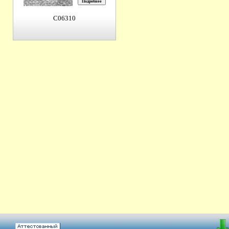
C06310