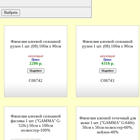
Флизелин клеевой сплошной
Флизелин клеевой сплошной
рулон 1 шт. (08) 100м х 90см
рулон 1 шт. (08) 100м х 90см
отсутствует
отсутствует
Цена:
Цена:
2286 р.
4316 р.
C06742
C06743
Флизелин клеевой сплошной
Флизелин клеевой точечный для
фасовка 1 шт. ("GAMMA" G-
кожи 1 шт. ("GAMMA" G-640t)
520c) 50см х 100см
50см х 50см полиэстер-60%,
полиэстер-100%
нейлон-40%