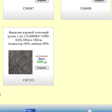
C06687
C06690
Флизелин клеевой точечный
рулон 1 шт. ("GAMMA" GDD-
620) 100м х 100см
полиэстер-50%, нейлон-50%
отсутствует
Цена:
3591 р.
C07235
]