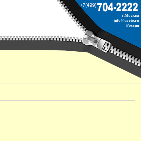
г.Москва
info@uveto.ru
Россия