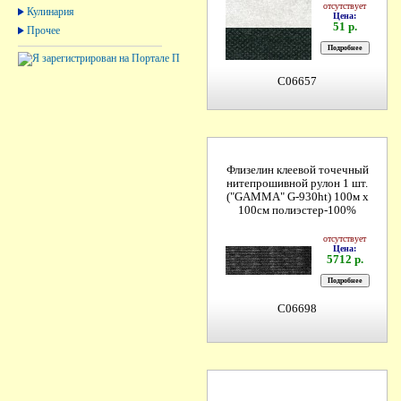
отсутствует
Кулинария
Цена:
51 р.
Прочее
C06657
Флизелин клеевой точечный
нитепрошивной рулон 1 шт.
("GAMMA" G-930ht) 100м х
100см полиэстер-100%
отсутствует
Цена:
5712 р.
C06698