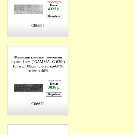
отсутствует
Цена:
4325 р.
C06697
Флизелин клеевой точечный
рулон 1 шт. ("GAMMA" G-630t)
100м х 100см полиэстер-60%,
нейлон-40%
отсутствует
Цена:
3836 р.
C06670