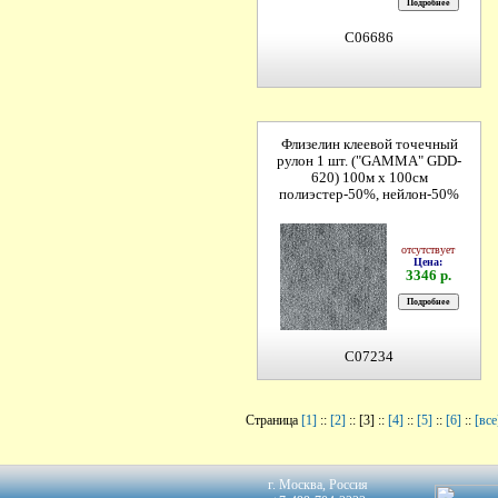
C06686
Флизелин клеевой точечный
рулон 1 шт. ("GAMMA" GDD-
620) 100м х 100см
полиэстер-50%, нейлон-50%
отсутствует
Цена:
3346 р.
C07234
Страница
[1]
::
[2]
:: [3] ::
[4]
::
[5]
::
[6]
::
[все
г. Москва, Россия