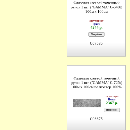
Флизелин клеевой точечный
рулон 1 шт. ("GAMMA" G-640t)
100м х 100см
отсутствует
Цена:
4244 р.
C07535
Флизелин клеевой точечный
рулон 1 шт. ("GAMMA" G-725t)
100м х 100см полиэстер-100%
отсутствует
Цена:
2367 р.
C06675