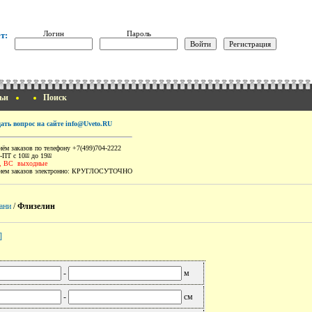
Логин
Пароль
т:
ьи
Поиск
дать вопрос на сайте info@Uveto.RU
ём заказов по телефону +7(499)704-2222
-ПТ с 10
до 19
00
00
, ВС выходные
ем заказов электронно:
КРУГЛОСУТОЧНО
ани
/
Флизелин
]
-
м
-
см