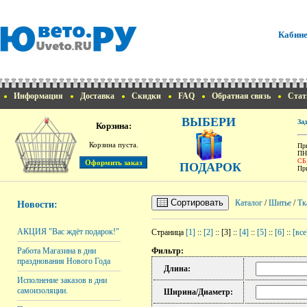
Кабине
Информация
Доставка
Скидки
FAQ
Обратная связь
Стат
ВЫБЕРИ
За
Корзина:
Корзина пуста.
При
ПН
СБ
ПОДАРОК
При
Сортировать
Каталог
/
Шитье
/
Тк
Новости:
АКЦИЯ "Вас ждёт подарок!"
Страница
[1]
::
[2]
:: [3] ::
[4]
::
[5]
::
[6]
::
[все
Работа Магазина в дни
Фильтр:
празднования Нового Года
Длина:
Исполнение заказов в дни
самоизоляции.
Ширина/Диаметр: