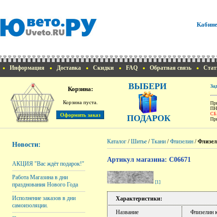
Кабине
Информация
Доставка
Скидки
FAQ
Обратная связь
Стат
ВЫБЕРИ
За
Корзина:
Корзина пуста.
При
ПН
СБ
ПОДАРОК
При
Каталог
/
Шитье
/
Ткани
/
Флизелин
/
Флизел
Новости:
Артикул магазина: C06671
АКЦИЯ "Вас ждёт подарок!"
Работа Магазина в дни
[1]
празднования Нового Года
Исполнение заказов в дни
Характеристики:
самоизоляции.
Название
Флизелин 