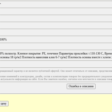
"
-100%
0% полиэстр. Клеевое покрытие: РЕ, точечное Параметры проклейки: t 110-130 C, Время 
 основы 18 гр/м2 Плотность нанесения клея 6-7 гр/м2 Плотность основы вместе с 
рмационный характер и не является публичной офертой. Оно может отличаться от описания, представлен
сение изменений в конструкцию, дизайн, состав и комплектацию товаров без предварительного уведомле
туальности информации на сайте. Если Вы заметили ошибки, опечатки или неточности в описании товар