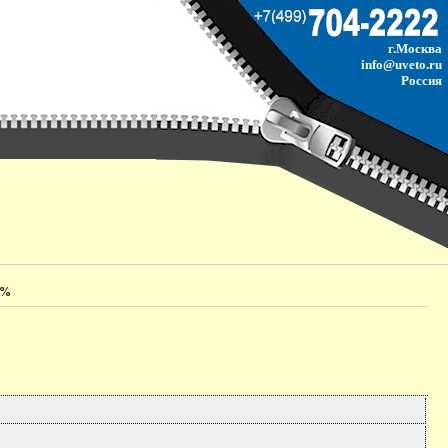
г.Москва
info@uveto.ru
Россия
0%