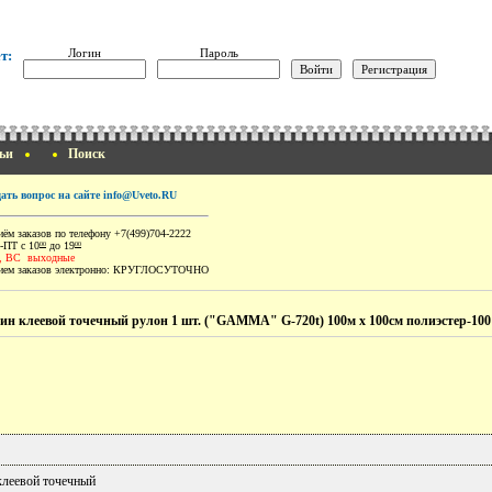
Логин
Пароль
т:
ьи
Поиск
дать вопрос на сайте info@Uveto.RU
ём заказов по телефону +7(499)704-2222
-ПТ с 10
до 19
00
00
, ВС выходные
ем заказов электронно:
КРУГЛОСУТОЧНО
ин клеевой точечный рулон 1 шт. ("GAMMA" G-720t) 100м х 100см полиэстер-10
клеевой точечный