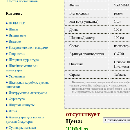
Портал поставщиков
Фирма
"GAMMA
Каталог:
Вид продажи
рулон
Кол-во (в упаковке)
1 шт
ПОДАРКИ
Шитье
Длина
100 м
Вышивание
Ширина/Диаметр
100 см
Вязание
Состав
полиэстер
Бисероплетение и макраме
Творчество
Артикул производителя
G-720t
Шторная фурнитура
Основа: 10
Описание
Швейные машины и
Плотность
аксессуары
Страна
Тайвань
Украшения
Шкатулки, коробки, сумки,
Внимание, описание товара на сайте носит инфо
товаров уточняйте информацию у менеджеров.
кошельки
Производитель оставляет за собой право на вне
Мы признательны вам за помощь в поддержке ак
Инструменты, аксессуары
Фурнитура
Шнурки и шнуры
Игры
отсутствует
Аксессуары для волос и
Цена:
детская бижутерия
2204 р.
Сувениры на заказ