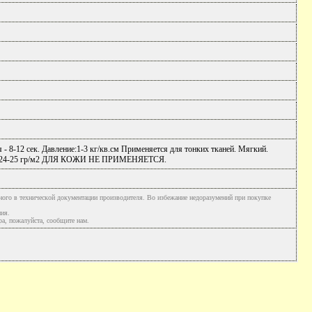
- 8-12 сек. Давление:1-3 кг/кв.см Применяется для тонких тканей. Мягкий.
клеем 24-25 гр/м2 ДЛЯ КОЖИ НЕ ПРИМЕНЯЕТСЯ.
ного в технической документации производителя. Во избежание недоразумений при покупке
ния.
а, пожалуйста, сообщите нам.