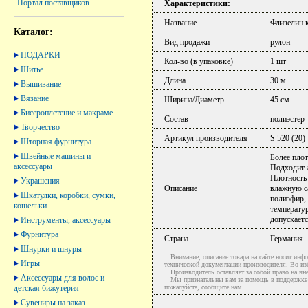
Портал поставщиков
Характеристики:
Название
Флизелин к
Каталог:
Вид продажи
рулон
ПОДАРКИ
Кол-во (в упаковке)
1 шт
Шитье
Длина
30 м
Вышивание
Вязание
Ширина/Диаметр
45 см
Бисероплетение и макраме
Состав
полиэстер
Творчество
Артикул производителя
S 520 (20)
Шторная фурнитура
Швейные машины и
Более плот
аксессуары
Подходит д
Плотность 
Украшения
Описание
влажную са
Шкатулки, коробки, сумки,
полиэфир, 
кошельки
температу
допускаетс
Инструменты, аксессуары
Фурнитура
Страна
Германия
Шнурки и шнуры
Внимание, описание товара на сайте носит инфо
Игры
технической документации производителя. Во и
Производитель оставляет за собой право на вне
Аксессуары для волос и
Мы признательны вам за помощь в поддержке ак
детская бижутерия
пожалуйста, сообщите нам.
Сувениры на заказ