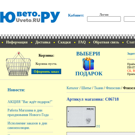
Логин
Кабинет:
Информация
Доставка
Скидки
FAQ
Обратная связь
Стат
ВЫБЕРИ
Задат
Корзина:
Корзина пуста.
Приём
ПН-ПТ
СБ, 
ПОДАРОК
Прием
Каталог
/
Шитье
/
Ткани
/
Флизелин
/
Флизели
Новости:
Артикул магазина: C06718
АКЦИЯ "Вас ждёт подарок!"
Работа Магазина в дни
празднования Нового Года
Исполнение заказов в дни
[1]
самоизоляции.