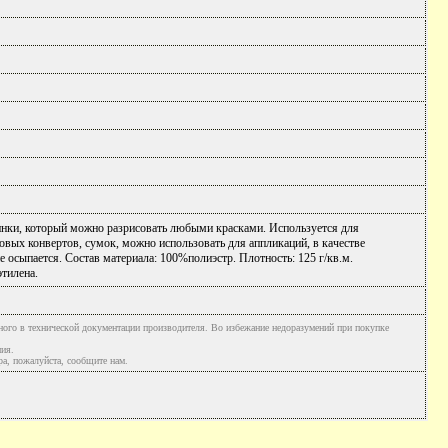
тинки, который можно разрисовать любыми красками. Используется для
овых конвертов, сумок, можно использовать для аппликаций, в качестве
е осыпается. Состав материала: 100%полиэстр. Плотность: 125 г/кв.м.
этилена.
ного в технической документации производителя. Во избежание недоразумений при покупке
ния.
а, пожалуйста, сообщите нам.