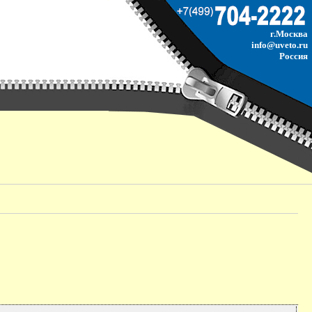
г.Москва
info@uveto.ru
Россия