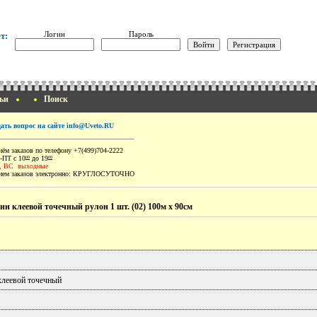
Логин
Пароль
т:
ьи
Поиск
дать вопрос на сайте info@Uveto.RU
ём заказов по телефону +7(499)704-2222
-ПТ с 10
до 19
00
00
, ВС выходные
ем заказов электронно:
КРУГЛОСУТОЧНО
ин клеевой точечный рулон 1 шт. (02) 100м х 90см
клеевой точечный