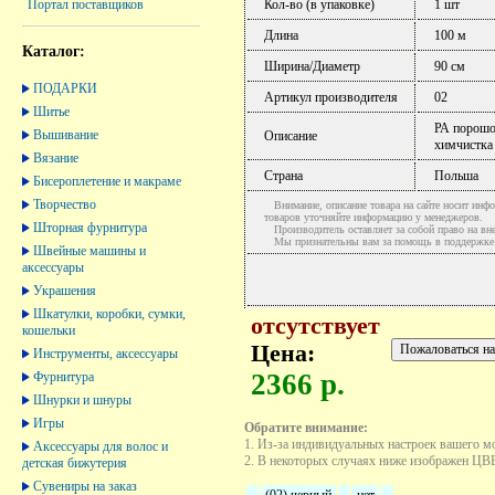
Кол-во (в упаковке)
1 шт
Портал поставщиков
Длина
100 м
Каталог:
Ширина/Диаметр
90 см
ПОДАРКИ
Артикул производителя
02
Шитье
РА порошок
Вышивание
Описание
химчистка 
Вязание
Страна
Польша
Бисероплетение и макраме
Творчество
Внимание, описание товара на сайте носит инфо
товаров уточняйте информацию у менеджеров.
Шторная фурнитура
Производитель оставляет за собой право на вне
Мы признательны вам за помощь в поддержке ак
Швейные машины и
аксессуары
Украшения
Шкатулки, коробки, сумки,
отсутствует
кошельки
Цена:
Инструменты, аксессуары
2366 р.
Фурнитура
Шнурки и шнуры
Игры
Обратите внимание:
1. Из-за индивидуальных настроек вашего м
Аксессуары для волос и
2. В некоторых случаях ниже изображен ЦВЕТ
детская бижутерия
Сувениры на заказ
(02) черный
нет