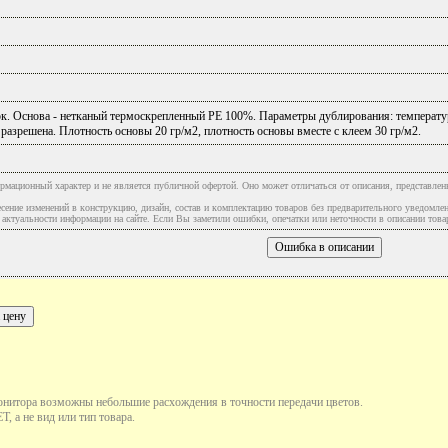
. Основа - нетканый термоскрепленный РЕ 100%. Параметры дублирования: температура 130
разрешена. Плотность основы 20 гр/м2, плотность основы вместе с клеем 30 гр/м2.
рмационный характер и не является публичной офертой. Оно может отличаться от описания, представлен
сение изменений в конструкцию, дизайн, состав и комплектацию товаров без предварительного уведомле
туальности информации на сайте. Если Вы заметили ошибки, опечатки или неточности в описании товар
онитора возможны небольшие расхождения в точности передачи цветов.
, а не вид или тип товара.