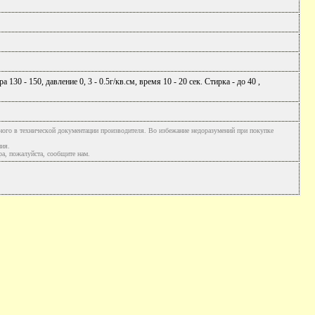
 - 150, давление 0, 3 - 0.5г/кв.см, время 10 - 20 сек. Стирка - до 40 ,
ного в технической документации производителя. Во избежание недоразумений при покупке
ния.
а, пожалуйста, сообщите нам.