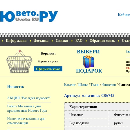
Кабине
Информация
Доставка
Скидки
FAQ
Обратная связь
Стат
ВЫБЕРИ
За
Корзина:
Корзина пуста.
При
ПН
СБ
ПОДАРОК
При
Каталог
/
Шитье
/
Ткани
/
Флизелин
/
Флизел
Новости:
Артикул магазина: C06745
АКЦИЯ "Вас ждёт подарок!"
Работа Магазина в дни
Характеристики:
празднования Нового Года
Название
Флизелин 
Исполнение заказов в дни
Вид продажи
рулон
самоизоляции.