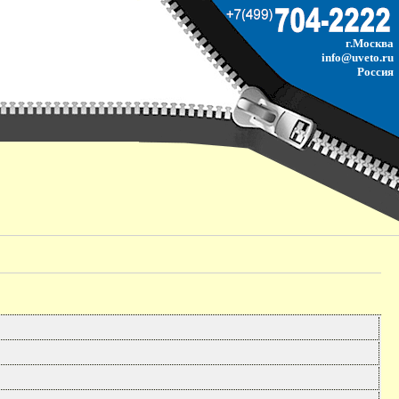
г.Москва
info@uveto.ru
Россия