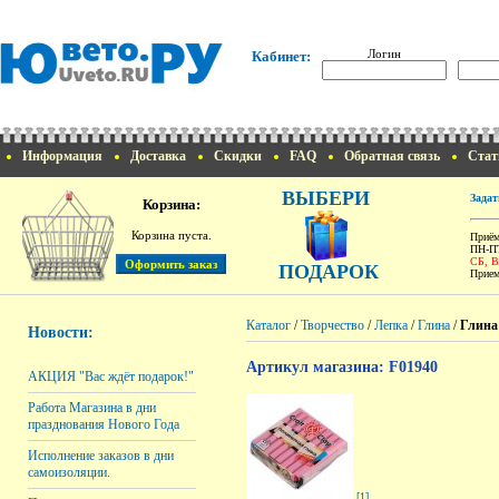
Логин
Кабинет:
Информация
Доставка
Скидки
FAQ
Обратная связь
Стат
ВЫБЕРИ
Задат
Корзина:
Корзина пуста.
Приём
ПН-ПТ
СБ, 
ПОДАРОК
Прием
Каталог
/
Творчество
/
Лепка
/
Глина
/
Глина
Новости:
Артикул магазина: F01940
АКЦИЯ "Вас ждёт подарок!"
Работа Магазина в дни
празднования Нового Года
Исполнение заказов в дни
самоизоляции.
[1]