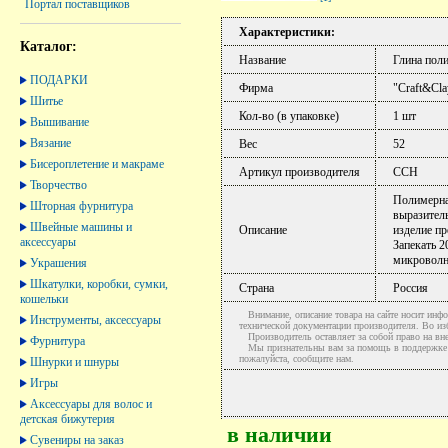
Портал поставщиков
Характеристики:
Каталог:
Название
Глина пол
ПОДАРКИ
Фирма
"Craft&Cla
Шитье
Кол-во (в упаковке)
1 шт
Вышивание
Вязание
Вес
52
Бисероплетение и макраме
Артикул производителя
CCH
Творчество
Полимерна
Шторная фурнитура
выразитель
Швейные машины и
Описание
изделие пр
аксессуары
Запекать 2
микроволн
Украшения
Шкатулки, коробки, сумки,
Страна
Россия
кошельки
Внимание, описание товара на сайте носит инфо
Инструменты, аксессуары
технической документации производителя. Во и
Производитель оставляет за собой право на вне
Фурнитура
Мы признательны вам за помощь в поддержке ак
пожалуйста, сообщите нам.
Шнурки и шнуры
Игры
Аксессуары для волос и
детская бижутерия
в наличии
Сувениры на заказ