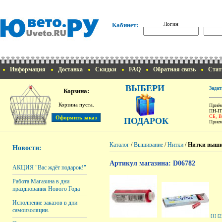
Логин
Кабинет:
Информация
Доставка
Скидки
FAQ
Обратная связь
Стат
ВЫБЕРИ
Задат
Корзина:
Корзина пуста.
Приём
ПН-ПТ
СБ, 
ПОДАРОК
Прием
Каталог
/
Вышивание
/
Нитки
/
Нитки выши
Новости:
Артикул магазина: D06782
АКЦИЯ "Вас ждёт подарок!"
Работа Магазина в дни
празднования Нового Года
Исполнение заказов в дни
самоизоляции.
[1]
[2