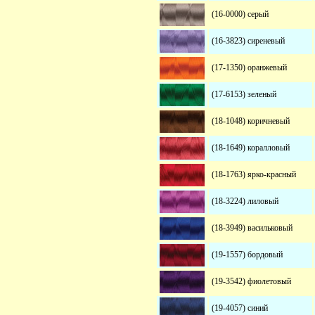
(16-0000) серый
(16-3823) сиреневый
(17-1350) оранжевый
(17-6153) зеленый
(18-1048) коричневый
(18-1649) коралловый
(18-1763) ярко-красный
(18-3224) лиловый
(18-3949) васильковый
(19-1557) бордовый
(19-3542) фиолетовый
(19-4057) синий