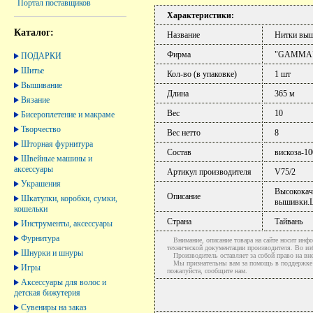
Портал поставщиков
Характеристики:
Каталог:
Название
Нитки вы
Фирма
"GAMMA
ПОДАРКИ
Шитье
Кол-во (в упаковке)
1 шт
Вышивание
Длина
365 м
Вязание
Вес
10
Бисероплетение и макраме
Творчество
Вес нетто
8
Шторная фурнитура
Состав
вискоза-1
Швейные машины и
аксессуары
Артикул производителя
V75/2
Украшения
Высококач
Описание
Шкатулки, коробки, сумки,
вышивки.Ц
кошельки
Страна
Тайвань
Инструменты, аксессуары
Фурнитура
Внимание, описание товара на сайте носит инфо
технической документации производителя. Во и
Шнурки и шнуры
Производитель оставляет за собой право на вне
Мы признательны вам за помощь в поддержке ак
Игры
пожалуйста, сообщите нам.
Аксессуары для волос и
детская бижутерия
Сувениры на заказ