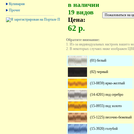
в наличии
Кулинария
Прочее
19 видов
Цена:
62 р.
Обратите внимание:
1. Из-за индивидуальных настроек вашего м
2. В некоторых случаях ниже изображен ЦВЕТ
(01) белый
(02) черный
(13-0859) ярко-желтый
(14-4201) под серебро
(15-0955) под золото
(15-1225) песочно-бежевый
(15-3920) голубой