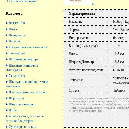
Портал поставщиков
[1]
Каталог:
Характеристики:
Название
Набор "Ка
ПОДАРКИ
Шитье
Фирма
"Mr. Painte
Вышивание
Вид продажи
блистер
Вязание
Кол-во (в упаковке)
1 шт
Бисероплетение и макраме
Творчество
Длина
11.5 см
Шторная фурнитура
Ширина/Диаметр
16.5 см
Швейные машины и
аксессуары
Артикул производителя
CHI-10
Украшения
Чипборд - 
Описание
Шкатулки, коробки, сумки,
украшения
кошельки
Страна
Тайвань
Инструменты, аксессуары
Фурнитура
Внимание, описание товара на сайте носит инфо
технической документации производителя. Во и
Шнурки и шнуры
Производитель оставляет за собой право на вне
Мы признательны вам за помощь в поддержке ак
Игры
пожалуйста, сообщите нам.
Аксессуары для волос и
детская бижутерия
Сувениры на заказ