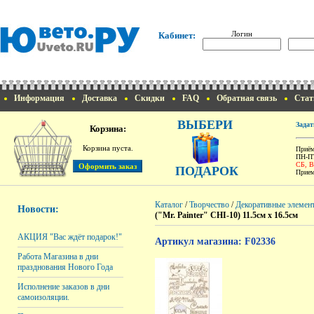
Логин
Кабинет:
Информация
Доставка
Скидки
FAQ
Обратная связь
Стат
ВЫБЕРИ
Задат
Корзина:
Корзина пуста.
Приём
ПН-ПТ
СБ, 
ПОДАРОК
Прием
Каталог
/
Творчество
/
Декоративные элемен
Новости:
("Mr. Painter" CHI-10) 11.5см х 16.5см
АКЦИЯ "Вас ждёт подарок!"
Артикул магазина: F02336
Работа Магазина в дни
празднования Нового Года
Исполнение заказов в дни
самоизоляции.