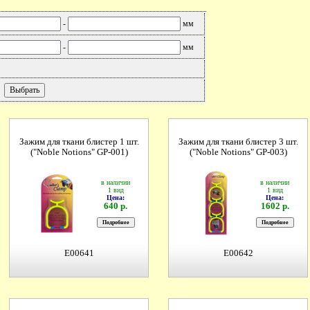
-
мм
-
мм
Зажим для ткани блистер 1 шт.
Зажим для ткани блистер 3 шт.
("Noble Notions" GP-001)
("Noble Notions" GP-003)
в наличии
в наличии
1 вид
1 вид
Цена:
Цена:
640 р.
1602 р.
E00641
E00642