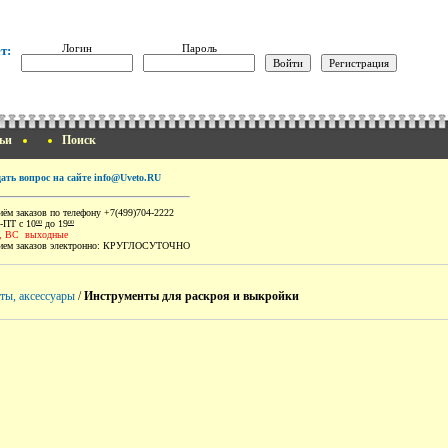
Логин
Пароль
т:
ьи
Поиск
дать вопрос на сайте info@Uveto.RU
ём заказов по телефону +7(499)704-2222
-ПТ с 10
до 19
00
00
, ВС выходные
ем заказов электронно:
КРУГЛОСУТОЧНО
ты, аксессуары
/
Инструменты для раскроя и выкройки