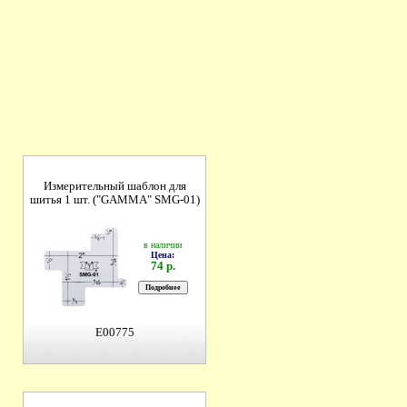
Измерительный шаблон для
шитья 1 шт. ("GAMMA" SMG-01)
в наличии
Цена:
74 р.
E00775