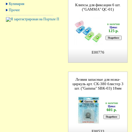
Кулинария
Клипсы для фиксации 6 шт.
("GAMMA" QC-01)
Прочее
в наличии
Цена:
125 р.
E00776
Лезвия запасные для ножа-
циркуль арт. CK-380 блистер 3
шт. ("Gamma" SBK-03) 18мм
в наличии
Цена:
601 р.
E00533