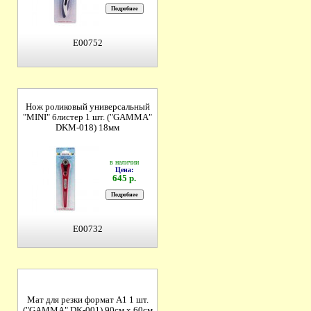
E00752
Нож роликовый универсальный
"MINI" блистер 1 шт. ("GAMMA"
DKM-018) 18мм
в наличии
Цена:
645 р.
E00732
Мат для резки формат А1 1 шт.
("GAMMA" DK-001) 90см х 60см