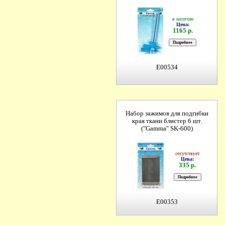
в наличии
Цена:
1165 р.
E00534
Набор зажимов для подгибки
края ткани блистер 6 шт.
("Gamma" SK-600)
отсутствует
Цена:
335 р.
E00353