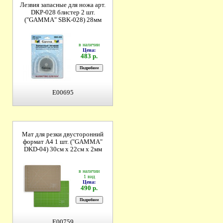
Лезвия запасные для ножа арт.
DKP-028 блистер 2 шт.
("GAMMA" SBK-028) 28мм
в наличии
Цена:
483 р.
E00695
Мат для резки двусторонний
формат А4 1 шт. ("GAMMA"
DKD-04) 30см х 22см х 2мм
в наличии
1 вид
Цена:
490 р.
E00759