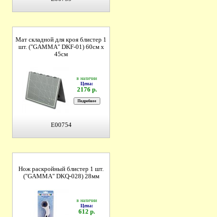
Мат складной для кроя блистер 1
шт. ("GAMMA" DKF-01) 60см х
45см
в наличии
Цена:
2176 р.
E00754
Нож раскройный блистер 1 шт.
("GAMMA" DKQ-028) 28мм
в наличии
Цена:
612 р.