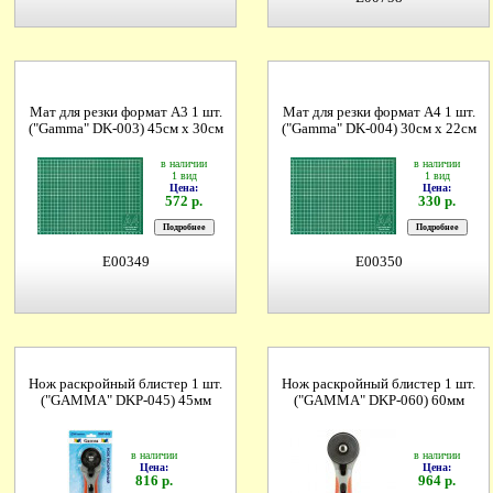
Мат для резки формат А3 1 шт.
Мат для резки формат А4 1 шт.
("Gamma" DK-003) 45см х 30см
("Gamma" DK-004) 30см х 22см
в наличии
в наличии
1 вид
1 вид
Цена:
Цена:
572 р.
330 р.
E00349
E00350
Нож раскройный блистер 1 шт.
Нож раскройный блистер 1 шт.
("GAMMA" DKP-045) 45мм
("GAMMA" DKP-060) 60мм
в наличии
в наличии
Цена:
Цена:
816 р.
964 р.