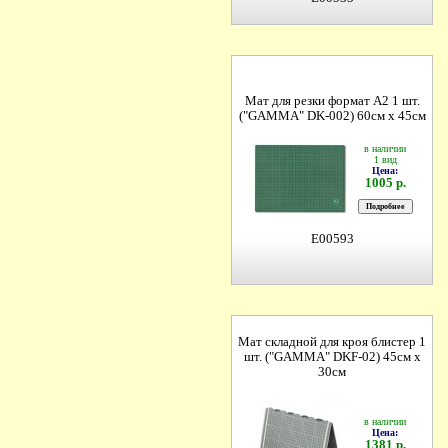
Мат для резки формат А2 1 шт.
("GAMMA" DK-002) 60см х 45см
в наличии
1 вид
Цена:
1005 р.
E00593
Мат складной для кроя блистер 1
шт. ("GAMMA" DKF-02) 45см х
30см
в наличии
Цена:
1381 р.