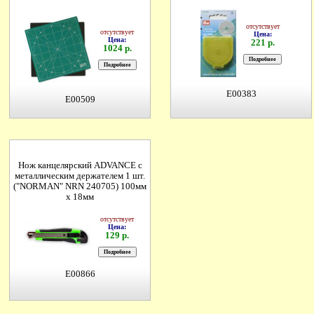
отсутствует
отсутствует
Цена:
Цена:
221 р.
1024 р.
E00383
E00509
Нож канцелярский ADVANCE с
металлическим держателем 1 шт.
("NORMAN" NRN 240705) 100мм
х 18мм
отсутствует
Цена:
129 р.
E00866