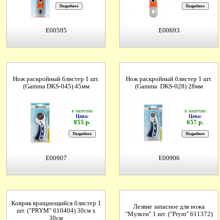
E00595
E00693
Нож раскройный блистер 1 шт.
Нож раскройный блистер 1 шт.
(Gamma DKS-045) 45мм
(Gamma DKS-028) 28мм
в наличии
в наличии
Цена:
Цена:
855 р.
657 р.
E00907
E00906
Коврик вращающийся блистер 1
Лезвие запасное для ножа
шт. ("PRYM" 610404) 30см х
"Мульти" 1 шт. ("Prym" 611372)
30см