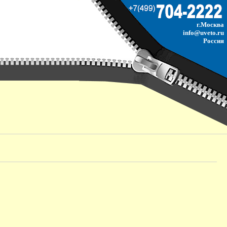
г.Москва
info@uveto.ru
Россия