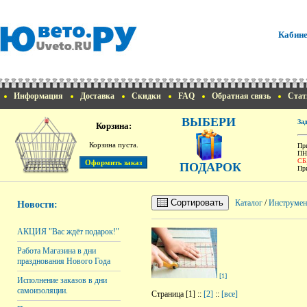
Кабине
Информация
Доставка
Скидки
FAQ
Обратная связь
Стат
ВЫБЕРИ
За
Корзина:
Корзина пуста.
При
ПН
СБ
ПОДАРОК
При
Сортировать
Каталог
/
Инструмен
Новости:
АКЦИЯ "Вас ждёт подарок!"
Работа Магазина в дни
празднования Нового Года
[1]
Исполнение заказов в дни
самоизоляции.
Страница [1] ::
[2]
::
[все]