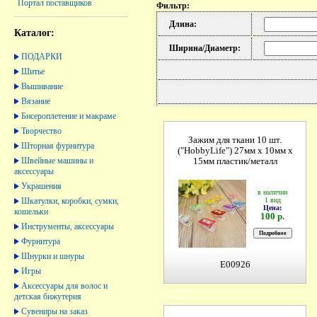
Портал поставщиков
Фильтр:
Длина:
Каталог:
Ширина/Диаметр:
ПОДАРКИ
Шитье
Вышивание
Вязание
Бисероплетение и макраме
Творчество
Зажим для ткани 10 шт.
Шторная фурнитура
("HobbyLife") 27мм х 10мм х
Швейные машины и
15мм пластик/металл
аксессуары
Украшения
в наличии
1 вид
Шкатулки, коробки, сумки,
Цена:
кошельки
100 р.
Инструменты, аксессуары
Фурнитура
Шнурки и шнуры
E00926
Игры
Аксессуары для волос и
детская бижутерия
Сувениры на заказ