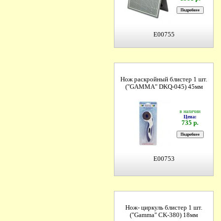
E00755
Нож раскройный блистер 1 шт.
("GAMMA" DKQ-045) 45мм
в наличии
Цена:
735 р.
E00753
Нож- циркуль блистер 1 шт.
("Gamma" CK-380) 18мм