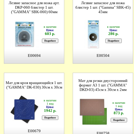
Лезвие запасное для ножа арт.
Лезвие запасное для ножа
DKP-060 блистер 1 шт.
блистер 1 шт. ("Gamma" SBK-45)
("GAMMA" SBK-060) 60мм
45мм
в наличии
в наличии
Цена:
Цена:
603 р.
286 р.
E00694
E00504
Мат для резки двусторонний
Мат для кроя вращающийся 1 шт.
формат А3 1 шт. ("GAMMA"
("GAMMA" DK-030) 30см х 30см
DKD-03) 45см х 30см х 2мм
в наличии
в наличии
1 вид
1 вид
Цена:
Цена:
1942 р.
873 р.
E00679
E00758