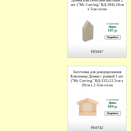
Домик классический высокий 2
шт. ("Mr. Carving" ВД-384) 10см
х 5см сосна
в наличии
Цена:
105 р.
F05047
Заготовка для декорирования
Ключница Домик с рамкой 1 шт.
("Mr. Carving" ВД-332) 22.5см х
20см х 2.3см сосна
в наличии
Цена:
404 р.
F04742