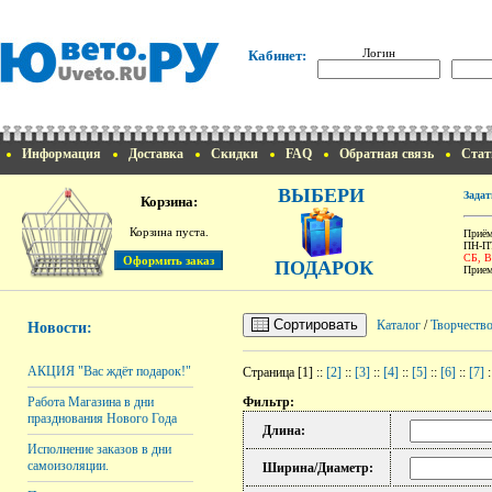
Логин
Кабинет:
Информация
Доставка
Скидки
FAQ
Обратная связь
Стат
ВЫБЕРИ
Задат
Корзина:
Корзина пуста.
Приём
ПН-ПТ
СБ, 
ПОДАРОК
Прием
Сортировать
Каталог
/
Творчеств
Новости:
АКЦИЯ "Вас ждёт подарок!"
Страница [1] ::
[2]
::
[3]
::
[4]
::
[5]
::
[6]
::
[7]
:
Работа Магазина в дни
Фильтр:
празднования Нового Года
Длина:
Исполнение заказов в дни
самоизоляции.
Ширина/Диаметр: