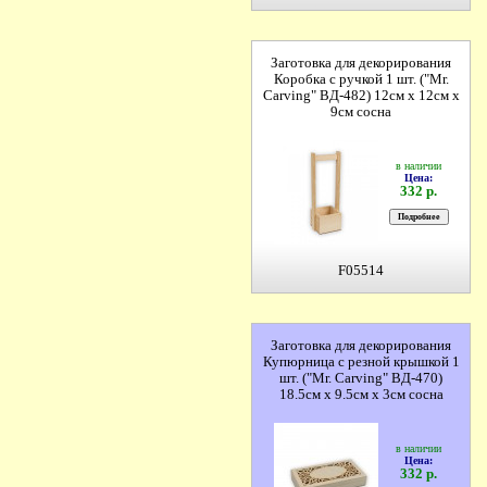
Заготовка для декорирования
Коробка с ручкой 1 шт. ("Mr.
Carving" ВД-482) 12см х 12см х
9см сосна
в наличии
Цена:
332 р.
F05514
Заготовка для декорирования
Купюрница с резной крышкой 1
шт. ("Mr. Carving" ВД-470)
18.5см х 9.5см х 3см сосна
в наличии
Цена:
332 р.