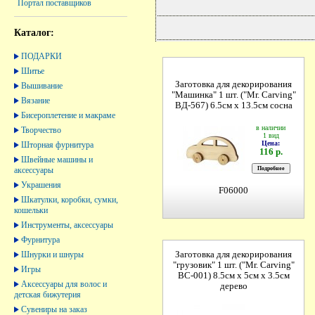
Портал поставщиков
Каталог:
ПОДАРКИ
Шитье
Заготовка для декорирования
Вышивание
"Машинка" 1 шт. ("Mr. Carving"
Вязание
ВД-567) 6.5см х 13.5см сосна
Бисероплетение и макраме
в наличии
Творчество
1 вид
Цена:
Шторная фурнитура
116 р.
Швейные машины и
аксессуары
Украшения
F06000
Шкатулки, коробки, сумки,
кошельки
Инструменты, аксессуары
Фурнитура
Шнурки и шнуры
Заготовка для декорирования
"грузовик" 1 шт. ("Mr. Carving"
Игры
BC-001) 8.5см х 5см х 3.5см
Аксессуары для волос и
дерево
детская бижутерия
Сувениры на заказ