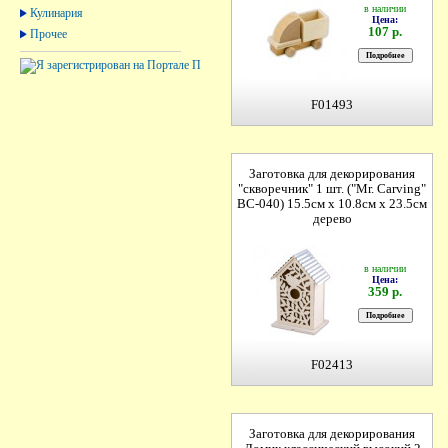
в наличии
Кулинария
Цена:
107 р.
Прочее
F01493
Заготовка для декорирования
"скворечник" 1 шт. ("Mr. Carving"
BC-040) 15.5см х 10.8см х 23.5см
дерево
в наличии
Цена:
359 р.
F02413
Заготовка для декорирования