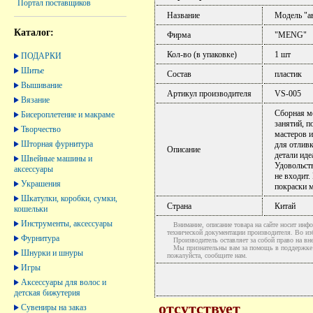
Портал поставщиков
Название
Модель "а
Каталог:
Фирма
"MENG"
Кол-во (в упаковке)
1 шт
ПОДАРКИ
Шитье
Состав
пластик
Вышивание
Артикул производителя
VS-005
Вязание
Сборная м
Бисероплетение и макраме
занятий, 
Творчество
мастеров 
Шторная фурнитура
для отлив
Описание
детали иде
Швейные машины и
Удовольст
аксессуары
не входит
Украшения
покраски м
Шкатулки, коробки, сумки,
Страна
Китай
кошельки
Инструменты, аксессуары
Внимание, описание товара на сайте носит инфо
технической документации производителя. Во и
Фурнитура
Производитель оставляет за собой право на вне
Мы признательны вам за помощь в поддержке ак
Шнурки и шнуры
пожалуйста, сообщите нам.
Игры
Аксессуары для волос и
детская бижутерия
отсутствует
Сувениры на заказ