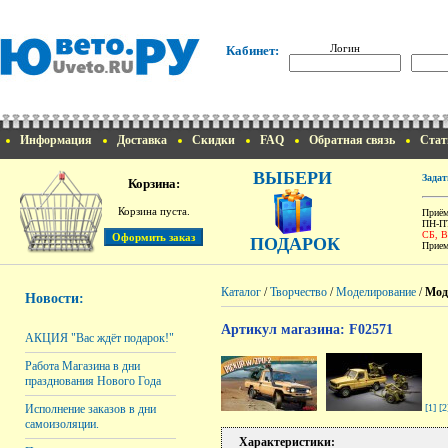
Логин
Кабинет:
Информация
Доставка
Скидки
FAQ
Обратная связь
Стат
ВЫБЕРИ
Задат
Корзина:
Корзина пуста.
Приём
ПН-ПТ
СБ, 
ПОДАРОК
Прием
Каталог
/
Творчество
/
Моделирование
/
Мод
Новости:
Артикул магазина: F02571
АКЦИЯ "Вас ждёт подарок!"
Работа Магазина в дни
празднования Нового Года
[1]
[2
Исполнение заказов в дни
самоизоляции.
Характеристики: