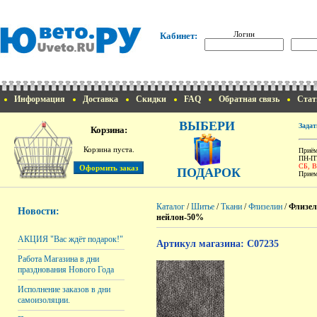
Логин
Кабинет:
Информация
Доставка
Скидки
FAQ
Обратная связь
Стат
ВЫБЕРИ
Задат
Корзина:
Корзина пуста.
Приём
ПН-ПТ
СБ, 
ПОДАРОК
Прием
Каталог
/
Шитье
/
Ткани
/
Флизелин
/
Флизел
Новости:
нейлон-50%
АКЦИЯ "Вас ждёт подарок!"
Артикул магазина: C07235
Работа Магазина в дни
празднования Нового Года
Исполнение заказов в дни
самоизоляции.