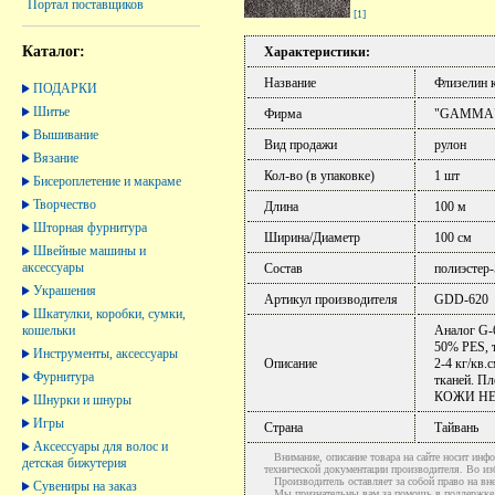
Портал поставщиков
[1]
Каталог:
Характеристики:
Название
Флизелин 
ПОДАРКИ
Шитье
Фирма
"GAMMA
Вышивание
Вид продажи
рулон
Вязание
Кол-во (в упаковке)
1 шт
Бисероплетение и макраме
Творчество
Длина
100 м
Шторная фурнитура
Ширина/Диаметр
100 см
Швейные машины и
аксессуары
Состав
полиэстер
Украшения
Артикул производителя
GDD-620
Шкатулки, коробки, сумки,
кошельки
Аналог G-6
50% РЕS, т
Инструменты, аксессуары
Описание
2-4 кг/кв.
Фурнитура
тканей. Пл
КОЖИ НЕ П
Шнурки и шнуры
Игры
Страна
Тайвань
Аксессуары для волос и
Внимание, описание товара на сайте носит инфо
детская бижутерия
технической документации производителя. Во и
Производитель оставляет за собой право на вне
Сувениры на заказ
Мы признательны вам за помощь в поддержке ак