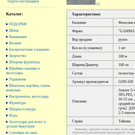
Портал поставщиков
[1]
Каталог:
Характеристики:
Название
Флизелин 
ПОДАРКИ
Шитье
Фирма
"GAMMA
Вышивание
Вид продажи
рулон
Вязание
Кол-во (в упаковке)
1 шт
Бисероплетение и макраме
Творчество
Длина
100 м
Шторная фурнитура
Ширина/Диаметр
100 см
Швейные машины и
аксессуары
Состав
полиэстер
Украшения
Артикул производителя
GDD-630
Шкатулки, коробки, сумки,
кошельки
Аналог G-6
50% РЕS, т
Инструменты, аксессуары
10-15 сек.
Описание
Фурнитура
средней пл
гр/м2. ДЛ
Шнурки и шнуры
2-3 отрезо
Игры
Страна
Тайвань
Аксессуары для волос и
детская бижутерия
Внимание, описание товара на сайте носит инфо
Сувениры на заказ
технической документации производителя. Во и