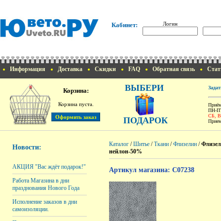
Логин
Кабинет:
Информация
Доставка
Скидки
FAQ
Обратная связь
Стат
ВЫБЕРИ
Задат
Корзина:
Корзина пуста.
Приём
ПН-ПТ
СБ, 
ПОДАРОК
Прием
Каталог
/
Шитье
/
Ткани
/
Флизелин
/
Флизел
Новости:
нейлон-50%
АКЦИЯ "Вас ждёт подарок!"
Артикул магазина: C07238
Работа Магазина в дни
празднования Нового Года
Исполнение заказов в дни
самоизоляции.