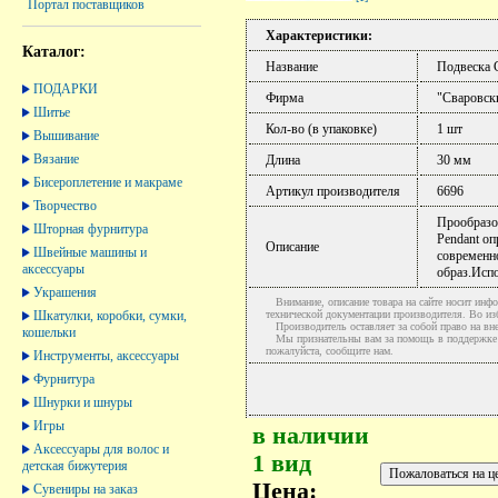
Портал поставщиков
Характеристики:
Каталог:
Название
Подвеска C
ПОДАРКИ
Фирма
"Сваровск
Шитье
Кол-во (в упаковке)
1 шт
Вышивание
Вязание
Длина
30 мм
Бисероплетение и макраме
Артикул производителя
6696
Творчество
Прообразо
Шторная фурнитура
Pendant о
Описание
Швейные машины и
современн
аксессуары
образ.Испо
Украшения
Внимание, описание товара на сайте носит инфо
Шкатулки, коробки, сумки,
технической документации производителя. Во и
Производитель оставляет за собой право на вне
кошельки
Мы признательны вам за помощь в поддержке ак
пожалуйста, сообщите нам.
Инструменты, аксессуары
Фурнитура
Шнурки и шнуры
Игры
в наличии
Аксессуары для волос и
1 вид
детская бижутерия
Цена:
Сувениры на заказ