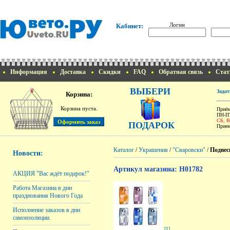
Логин
Кабинет:
Информация
Доставка
Скидки
FAQ
Обратная связь
Стат
ВЫБЕРИ
Задат
Корзина:
Корзина пуста.
Приём
ПН-ПТ
СБ, 
ПОДАРОК
Прием
Каталог
/
Украшения
/
"Сваровски"
/
Подвес
Новости:
Артикул магазина: H01782
АКЦИЯ "Вас ждёт подарок!"
Работа Магазина в дни
празднования Нового Года
Исполнение заказов в дни
самоизоляции.
[1]