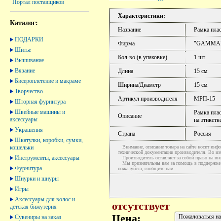
Портал поставщиков
Характеристики:
Каталог:
Название
Рамка плас
ПОДАРКИ
Фирма
"GAMMA
Шитье
Кол-во (в упаковке)
1 шт
Вышивание
Вязание
Длина
15 см
Бисероплетение и макраме
Ширина/Диаметр
15 см
Творчество
Артикул производителя
МРП-15
Шторная фурнитура
Швейные машины и
Рамка пла
Описание
аксессуары
на этикетк
Украшения
Страна
Россия
Шкатулки, коробки, сумки,
кошельки
Внимание, описание товара на сайте носит инфо
технической документации производителя. Во и
Инструменты, аксессуары
Производитель оставляет за собой право на вне
Мы признательны вам за помощь в поддержке ак
Фурнитура
пожалуйста, сообщите нам.
Шнурки и шнуры
Игры
Аксессуары для волос и
отсутствует
детская бижутерия
Цена:
Сувениры на заказ