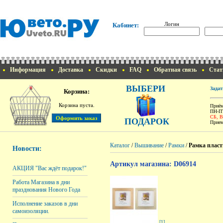
Логин
Кабинет:
Информация
Доставка
Скидки
FAQ
Обратная связь
Стат
ВЫБЕРИ
Задат
Корзина:
Корзина пуста.
Приём
ПН-ПТ
СБ, 
ПОДАРОК
Прием
Каталог
/
Вышивание
/
Рамки
/
Рамка пласт
Новости:
Артикул магазина: D06914
АКЦИЯ "Вас ждёт подарок!"
Работа Магазина в дни
празднования Нового Года
Исполнение заказов в дни
самоизоляции.
[1]