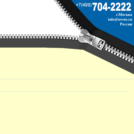
г.Москва
info@uveto.ru
Россия