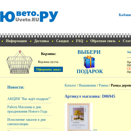
Кабине
Информация
Доставка
Скидки
FAQ
Обратная связь
Стат
ВЫБЕРИ
За
Корзина:
Корзина пуста.
При
ПН
СБ
ПОДАРОК
При
Каталог
/
Вышивание
/
Рамки
/
Рамка дерев
Новости:
Артикул магазина: D06945
АКЦИЯ "Вас ждёт подарок!"
Работа Магазина в дни
празднования Нового Года
Исполнение заказов в дни
самоизоляции.
[1]