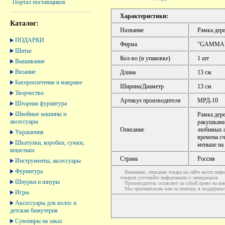
Портал поставщиков
Характеристики:
Каталог:
Название
Рамка дер
ПОДАРКИ
Фирма
"GAMMA
Шитье
Кол-во (в упаковке)
1 шт
Вышивание
Вязание
Длина
13 см
Бисероплетение и макраме
Ширина/Диаметр
13 см
Творчество
Артикул производителя
МРД-10
Шторная фурнитура
Швейные машины и
Рамка дер
аксессуары
ракушками
Описание
любимых ф
Украшения
времена сч
Шкатулки, коробки, сумки,
меньше на 
кошельки
Страна
Россия
Инструменты, аксессуары
Фурнитура
Внимание, описание товара на сайте носит инфо
товаров уточняйте информацию у менеджеров.
Шнурки и шнуры
Производитель оставляет за собой право на вне
Мы признательны вам за помощь в поддержке ак
Игры
Аксессуары для волос и
детская бижутерия
Сувениры на заказ