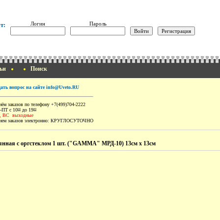
Логин
Пароль
т:
ьи
Поиск
дать вопрос на сайте info@Uveto.RU
ём заказов по телефону +7(499)704-2222
-ПТ с 10
до 19
00
00
, ВС выходные
ем заказов электронно:
КРУГЛОСУТОЧНО
янная с оргстеклом 1 шт. ("GAMMA" МРД-10) 13см х 13см