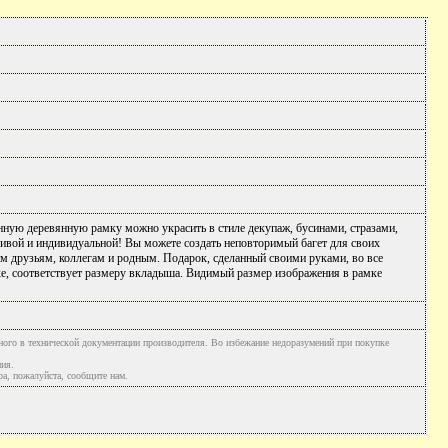
ную деревянную рамку можно украсить в стиле декупаж, бусинами, стразами,
ивой и индивидуальной! Вы можете создать неповторимый багет для своих
 друзьям, коллегам и родным. Подарок, сделанный своими руками, во все
ке, соответствует размеру вкладыша. Видимый размер изображения в рамке
ного в технической документации производителя. Во избежание недоразумений при покупке
ния.
а, пожалуйста, сообщите нам.