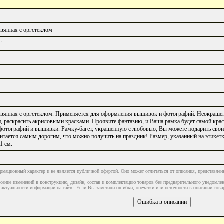
евянная с оргстеклом
"
евянная с оргстеклом. Применяется для оформления вышивок и фотографий. Неокрашен
, раскрасить акриловыми красками. Проявите фантазию, и Ваша рамка будет самой крас
отографий и вышивки. Рамку-багет, украшенную с любовью, Вы можете подарить своим
итается самым дорогим, что можно получить на праздник! Размер, указанный на этикет
1 см.
рмационный характер и не является публичной офертой. Оно может отличаться от описания, представлен
сение изменений в конструкцию, дизайн, состав и комплектацию товаров без предварительного уведомле
туальности информации на сайте. Если Вы заметили ошибки, опечатки или неточности в описании товар