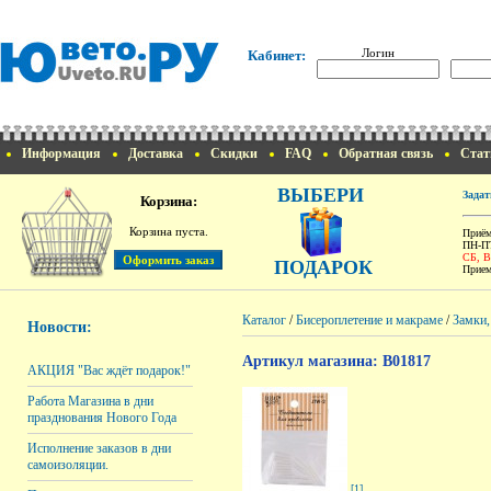
Логин
Кабинет:
Информация
Доставка
Скидки
FAQ
Обратная связь
Стат
ВЫБЕРИ
Задат
Корзина:
Корзина пуста.
Приём
ПН-ПТ
СБ, 
ПОДАРОК
Прием
Каталог
/
Бисероплетение и макраме
/
Замки,
Новости:
Артикул магазина: B01817
АКЦИЯ "Вас ждёт подарок!"
Работа Магазина в дни
празднования Нового Года
Исполнение заказов в дни
самоизоляции.
[1]