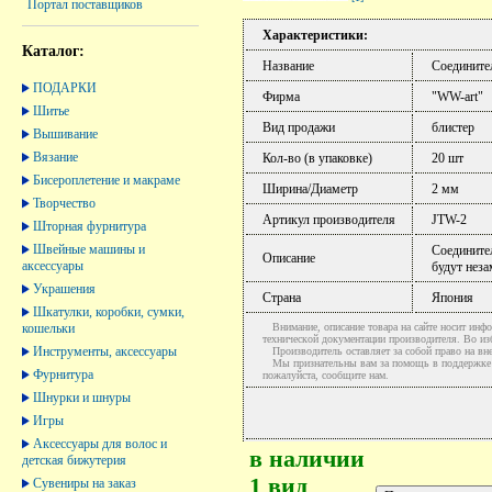
Портал поставщиков
Характеристики:
Каталог:
Название
Соедините
ПОДАРКИ
Фирма
"WW-art"
Шитье
Вид продажи
блистер
Вышивание
Вязание
Кол-во (в упаковке)
20 шт
Бисероплетение и макраме
Ширина/Диаметр
2 мм
Творчество
Артикул производителя
JTW-2
Шторная фурнитура
Швейные машины и
Соедините
Описание
аксессуары
будут нез
Украшения
Страна
Япония
Шкатулки, коробки, сумки,
кошельки
Внимание, описание товара на сайте носит инфо
технической документации производителя. Во и
Инструменты, аксессуары
Производитель оставляет за собой право на вне
Мы признательны вам за помощь в поддержке ак
Фурнитура
пожалуйста, сообщите нам.
Шнурки и шнуры
Игры
Аксессуары для волос и
в наличии
детская бижутерия
1 вид
Сувениры на заказ