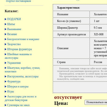
Портал поставщиков
Характеристики:
Каталог:
Название
Хольнитен
ПОДАРКИ
Кол-во (в упаковке)
1 шт
Шитье
Ширина/Диаметр
9.5 мм
Вышивание
Вязание
Артикул производителя
XD-008
Бисероплетение и макраме
Хольнитены
Творчество
кожгалант
Описание
ножки = 7
Шторная фурнитура
установкой
Швейные машины и
при неправ
аксессуары
Страна
Россия
Украшения
Шкатулки, коробки, сумки,
Внимание, описание товара на сайте носит инфо
кошельки
технической документации производителя. Во и
Производитель оставляет за собой право на вне
Инструменты, аксессуары
Мы признательны вам за помощь в поддержке ак
пожалуйста, сообщите нам.
Фурнитура
Шнурки и шнуры
Игры
отсутствует
Аксессуары для волос и
детская бижутерия
Цена:
Сувениры на заказ