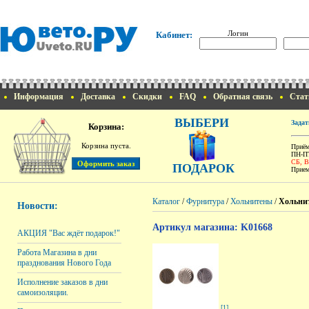
Логин
Кабинет:
Информация
Доставка
Скидки
FAQ
Обратная связь
Стат
ВЫБЕРИ
Задат
Корзина:
Корзина пуста.
Приём
ПН-ПТ
СБ, 
ПОДАРОК
Прием
Каталог
/
Фурнитура
/
Хольнитены
/
Хольнит
Новости:
Артикул магазина: K01668
АКЦИЯ "Вас ждёт подарок!"
Работа Магазина в дни
празднования Нового Года
Исполнение заказов в дни
самоизоляции.
[1]