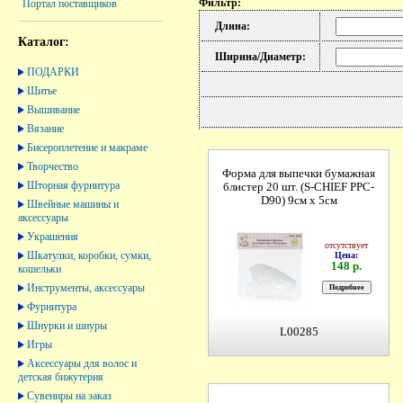
Фильтр:
Портал поставщиков
Длина:
Каталог:
Ширина/Диаметр:
ПОДАРКИ
Шитье
Вышивание
Вязание
Бисероплетение и макраме
Творчество
Форма для выпечки бумажная
Шторная фурнитура
блистер 20 шт. (S-CHIEF PPC-
D90) 9см х 5см
Швейные машины и
аксессуары
Украшения
отсутствует
Шкатулки, коробки, сумки,
Цена:
148 р.
кошельки
Инструменты, аксессуары
Фурнитура
Шнурки и шнуры
L00285
Игры
Аксессуары для волос и
детская бижутерия
Сувениры на заказ