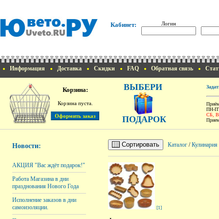
Логин
Кабинет:
Информация
Доставка
Скидки
FAQ
Обратная связь
Стат
ВЫБЕРИ
Задат
Корзина:
Корзина пуста.
Приём
ПН-ПТ
СБ, 
ПОДАРОК
Прием
Сортировать
Каталог
/
Кулинария
Новости:
АКЦИЯ "Вас ждёт подарок!"
Работа Магазина в дни
празднования Нового Года
Исполнение заказов в дни
самоизоляции.
[1]