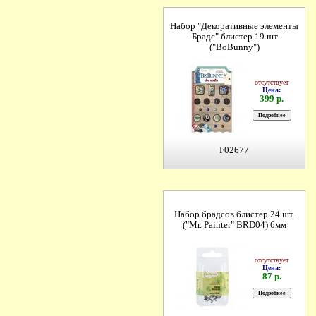
Набор "Декоративные элементы
-Брадс" блистер 19 шт.
("BoBunny")
отсутствует
Цена:
399 р.
F02677
Набор брадсов блистер 24 шт.
("Mr. Painter" BRD04) 6мм
отсутствует
Цена:
87 р.