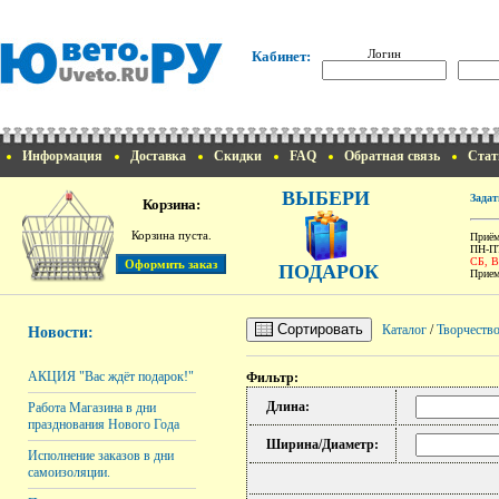
Логин
Кабинет:
Информация
Доставка
Скидки
FAQ
Обратная связь
Стат
ВЫБЕРИ
Задат
Корзина:
Корзина пуста.
Приём
ПН-ПТ
СБ, 
ПОДАРОК
Прием
Сортировать
Каталог
/
Творчеств
Новости:
АКЦИЯ "Вас ждёт подарок!"
Фильтр:
Длина:
Работа Магазина в дни
празднования Нового Года
Ширина/Диаметр:
Исполнение заказов в дни
самоизоляции.