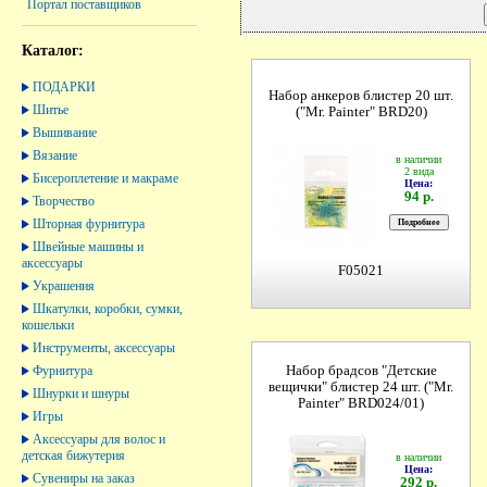
Портал поставщиков
Каталог:
ПОДАРКИ
Набор анкеров блистер 20 шт.
Шитье
("Mr. Painter" BRD20)
Вышивание
Вязание
в наличии
2 вида
Бисероплетение и макраме
Цена:
94 р.
Творчество
Шторная фурнитура
Швейные машины и
аксессуары
F05021
Украшения
Шкатулки, коробки, сумки,
кошельки
Инструменты, аксессуары
Фурнитура
Набор брадсов "Детские
вещички" блистер 24 шт. ("Mr.
Шнурки и шнуры
Painter" BRD024/01)
Игры
Аксессуары для волос и
детская бижутерия
в наличии
Цена:
Сувениры на заказ
292 р.