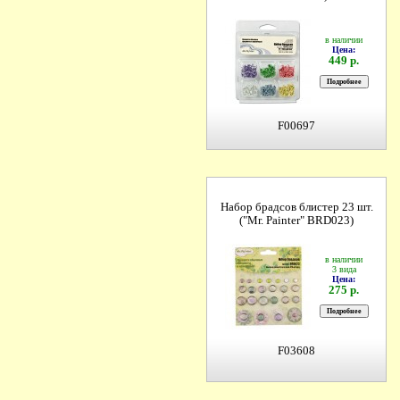
в наличии
Цена:
449 р.
F00697
Набор брадсов блистер 23 шт.
("Mr. Painter" BRD023)
в наличии
3 вида
Цена:
275 р.
F03608