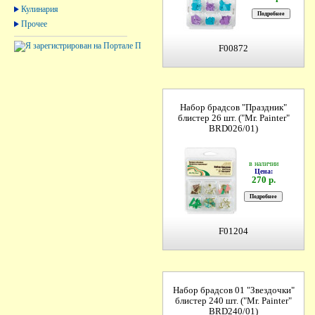
Кулинария
Прочее
F00872
Набор брадсов "Праздник"
блистер 26 шт. ("Mr. Painter"
BRD026/01)
в наличии
Цена:
270 р.
F01204
Набор брадсов 01 "Звездочки"
блистер 240 шт. ("Mr. Painter"
BRD240/01)