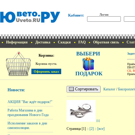
Логин
Кабинет:
Информация
Доставка
Скидки
FAQ
Обратная связь
Стат
ВЫБЕРИ
Задат
Корзина:
Корзина пуста.
Приём
ПН-ПТ
СБ, 
ПОДАРОК
Прием
Сортировать
Каталог
/
Бисероплет
Новости:
АКЦИЯ "Вас ждёт подарок!"
Работа Магазина в дни
празднования Нового Года
[1]
Исполнение заказов в дни
самоизоляции.
Страница [1] ::
[2]
::
[все]