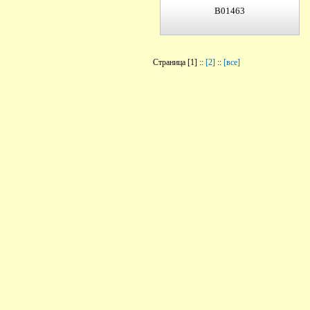
B01463
Страница [1] ::
[2]
::
[все]