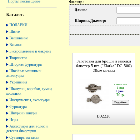
Портал поставщиков
Фильтр:
Длина:
Каталог:
Ширина/Диаметр:
ПОДАРКИ
Шитье
Вышивание
Вязание
Бисероплетение и макраме
Творчество
Заготовка для броши и заколки
Шторная фурнитура
блистер 5 шт. ("Zlatka" DC-500)
20мм металл
Швейные машины и
аксессуары
Украшения
в наличии
1 вид
Шкатулки, коробки, сумки,
Цена:
кошельки
70 р.
Инструменты, аксессуары
Фурнитура
Шнурки и шнуры
B02228
Игры
Аксессуары для волос и
детская бижутерия
Сувениры на заказ