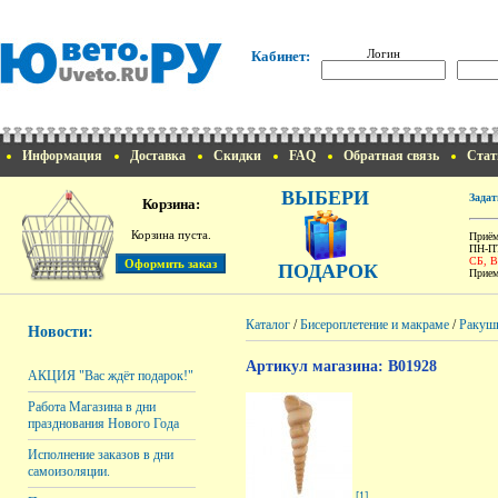
Логин
Кабинет:
Информация
Доставка
Скидки
FAQ
Обратная связь
Стат
ВЫБЕРИ
Задат
Корзина:
Корзина пуста.
Приём
ПН-ПТ
СБ, 
ПОДАРОК
Прием
Каталог
/
Бисероплетение и макраме
/
Ракуш
Новости:
Артикул магазина: B01928
АКЦИЯ "Вас ждёт подарок!"
Работа Магазина в дни
празднования Нового Года
Исполнение заказов в дни
самоизоляции.
[1]