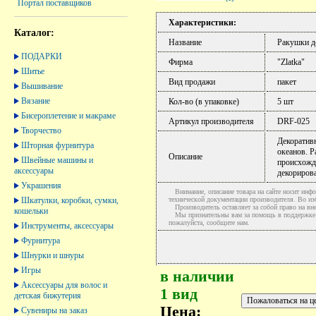
Портал поставщиков
Характеристики:
Каталог:
Название
Ракушки д
ПОДАРКИ
Фирма
"Zlatka"
Шитье
Вид продажи
пакет
Вышивание
Вязание
Кол-во (в упаковке)
5 шт
Бисероплетение и макраме
Артикул производителя
DRF-025
Творчество
Декоративн
Шторная фурнитура
океанов. 
Описание
Швейные машины и
происхожд
аксессуары
декориров
Украшения
Внимание, описание товара на сайте носит инфо
Шкатулки, коробки, сумки,
технической документации производителя. Во и
Производитель оставляет за собой право на вне
кошельки
Мы признательны вам за помощь в поддержке ак
пожалуйста, сообщите нам.
Инструменты, аксессуары
Фурнитура
Шнурки и шнуры
Игры
в наличии
Аксессуары для волос и
1 вид
детская бижутерия
Цена:
Сувениры на заказ