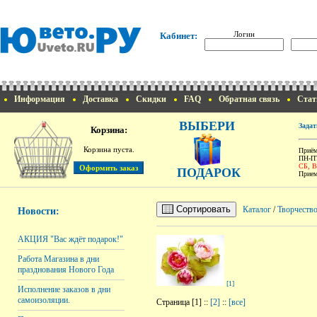
Логин
Кабинет:
Информация
Доставка
Скидки
FAQ
Обратная связь
Стат
ВЫБЕРИ
Задат
Корзина:
Корзина пуста.
Приём
ПН-ПТ
СБ, 
ПОДАРОК
Прием
Сортировать
Каталог
/
Творчеств
Новости:
АКЦИЯ "Вас ждёт подарок!"
Работа Магазина в дни
празднования Нового Года
[1]
Исполнение заказов в дни
самоизоляции.
Страница [1] ::
[2]
::
[все]