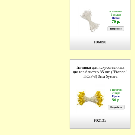
в наличии
5 видов
Цена:
70 р.
F06090
Тычинки для искусственных
цветов блистер 85 шт. ("Fiorico"
TIC/P-3) 3мм бумага
в наличии
2 вида
Цена:
56 р.
F02135