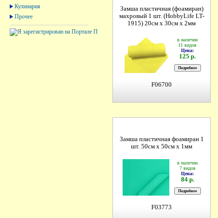
Кулинария
Замша пластичная (фоамиран)
махровый 1 шт. (HobbyLife LT-
Прочее
1915) 20см х 30см х 2мм
в наличии
11 видов
Цена:
125 р.
F06700
Замша пластичная фоамиран 1
шт. 50см х 50см х 1мм
в наличии
7 видов
Цена:
84 р.
F03773