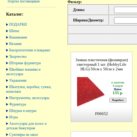
Портал поставщиков
Фильтр:
Длина:
Каталог:
Ширина/Диаметр:
ПОДАРКИ
Шитье
Вышивание
Вязание
Бисероплетение и макраме
Творчество
Замша пластичная (фоамиран)
Шторная фурнитура
глиттерный 1 шт. (HobbyLife
HLG) 50см х 50см х 2мм
Швейные машины и
аксессуары
Украшения
в наличии
8 видов
Шкатулки, коробки, сумки,
Цена:
кошельки
135 р.
Инструменты, аксессуары
Фурнитура
Шнурки и шнуры
F06652
Игры
Аксессуары для волос и
детская бижутерия
Сувениры на заказ