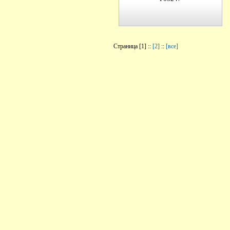
Страница [1] ::
[2]
::
[все]