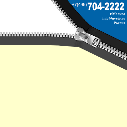
г.Москва
info@uveto.ru
Россия