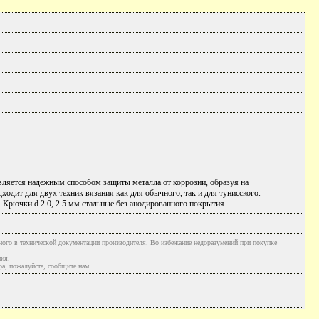
ляется надежным способом защиты металла от коррозии, образуя на
дходит для двух техник вязания как для обычного, так и для тунисского.
. Крючки d 2.0, 2.5 мм стальные без анодированного покрытия.
ного в технической документации производителя. Во избежание недоразумений при покупке
ния.
а, пожалуйста, сообщите нам.