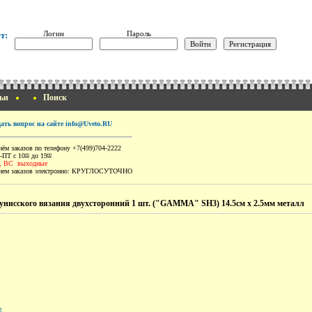
Логин
Пароль
т:
ьи
Поиск
дать вопрос на сайте info@Uveto.RU
ём заказов по телефону +7(499)704-2222
-ПТ с 10
до 19
00
00
, ВС выходные
ем заказов электронно:
КРУГЛОСУТОЧНО
унисского вязания двухсторонний 1 шт. ("GAMMA" SH3) 14.5см х 2.5мм металл
]