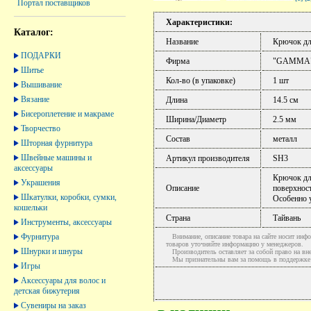
Портал поставщиков
Характеристики:
Каталог:
Название
Крючок дл
ПОДАРКИ
Фирма
"GAMMA
Шитье
Кол-во (в упаковке)
1 шт
Вышивание
Вязание
Длина
14.5 см
Бисероплетение и макраме
Ширина/Диаметр
2.5 мм
Творчество
Состав
металл
Шторная фурнитура
Швейные машины и
Артикул производителя
SH3
аксессуары
Крючок дл
Украшения
Описание
поверхност
Шкатулки, коробки, сумки,
Особенно у
кошельки
Страна
Тайвань
Инструменты, аксессуары
Фурнитура
Внимание, описание товара на сайте носит инфо
товаров уточняйте информацию у менеджеров.
Шнурки и шнуры
Производитель оставляет за собой право на вне
Мы признательны вам за помощь в поддержке ак
Игры
Аксессуары для волос и
детская бижутерия
Сувениры на заказ