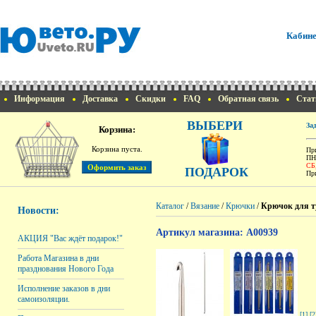
Кабине
Информация
Доставка
Скидки
FAQ
Обратная связь
Стат
ВЫБЕРИ
За
Корзина:
Корзина пуста.
При
ПН
СБ
ПОДАРОК
При
Каталог
/
Вязание
/
Крючки
/
Крючок для т
Новости:
Артикул магазина: A00939
АКЦИЯ "Вас ждёт подарок!"
Работа Магазина в дни
празднования Нового Года
Исполнение заказов в дни
самоизоляции.
[1]
[2