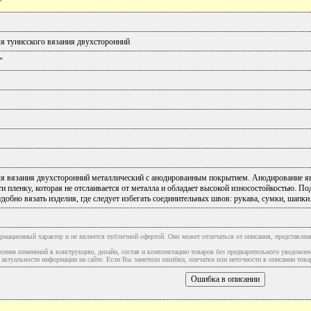
я тунисского вязания двухсторонний
"
я вязания двухсторонний металлический с анодированным покрытием. Анодирование яв
и пленку, которая не отслаивается от металла и обладает высокой износостойкостью. По
добно вязать изделия, где следует избегать соединительных швов: рукава, сумки, шапки
рмационный характер и не является публичной офертой. Оно может отличаться от описания, представлен
сение изменений в конструкцию, дизайн, состав и комплектацию товаров без предварительного уведомле
туальности информации на сайте. Если Вы заметили ошибки, опечатки или неточности в описании товар