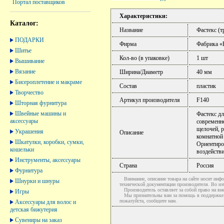
Портал поставщиков
Характеристики:
Каталог:
Название
Фастекс (т
ПОДАРКИ
Фирма
Фабрика «
Шитье
Кол-во (в упаковке)
1 шт
Вышивание
Вязание
Ширина/Диаметр
40 мм
Бисероплетение и макраме
Состав
пластик
Творчество
Артикул производителя
F140
Шторная фурнитура
Швейные машины и
Фастекс дл
аксессуары
современно
щелочей, 
Украшения
Описание
комнатной 
Шкатулки, коробки, сумки,
Ориентиров
кошельки
воздействи
Инструменты, аксессуары
Страна
Россия
Фурнитура
Внимание, описание товара на сайте носит инфо
Шнурки и шнуры
технической документации производителя. Во и
Производитель оставляет за собой право на вне
Игры
Мы признательны вам за помощь в поддержке ак
пожалуйста, сообщите нам.
Аксессуары для волос и
детская бижутерия
Сувениры на заказ