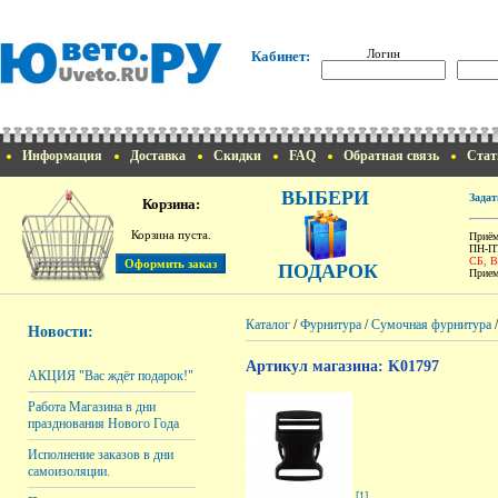
Логин
Кабинет:
Информация
Доставка
Скидки
FAQ
Обратная связь
Стат
ВЫБЕРИ
Задат
Корзина:
Корзина пуста.
Приём
ПН-ПТ
СБ, 
ПОДАРОК
Прием
Каталог
/
Фурнитура
/
Сумочная фурнитура
Новости:
Артикул магазина: K01797
АКЦИЯ "Вас ждёт подарок!"
Работа Магазина в дни
празднования Нового Года
Исполнение заказов в дни
самоизоляции.
[1]