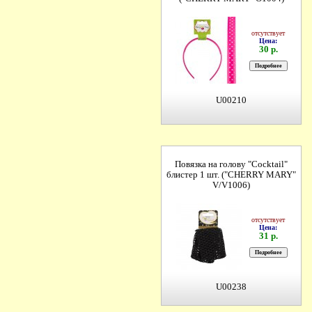
отсутствует
Цена:
30 р.
U00210
Повязка на голову "Cocktail"
блистер 1 шт. ("CHERRY MARY"
V/V1006)
отсутствует
Цена:
31 р.
U00238