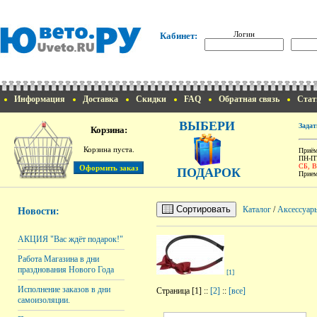
Логин
Кабинет:
Информация
Доставка
Скидки
FAQ
Обратная связь
Стат
ВЫБЕРИ
Задат
Корзина:
Корзина пуста.
Приём
ПН-ПТ
СБ, 
ПОДАРОК
Прием
Сортировать
Каталог
/
Аксессуары
Новости:
АКЦИЯ "Вас ждёт подарок!"
Работа Магазина в дни
празднования Нового Года
[1]
Исполнение заказов в дни
Страница [1] ::
[2]
::
[все]
самоизоляции.