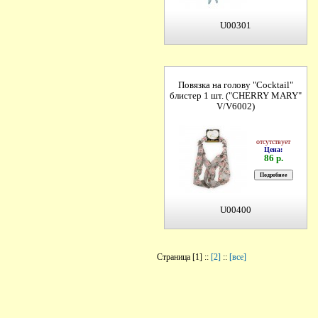
U00301
Повязка на голову "Cocktail"
блистер 1 шт. ("CHERRY MARY"
V/V6002)
отсутствует
Цена:
86 р.
U00400
Страница [1] ::
[2]
::
[все]