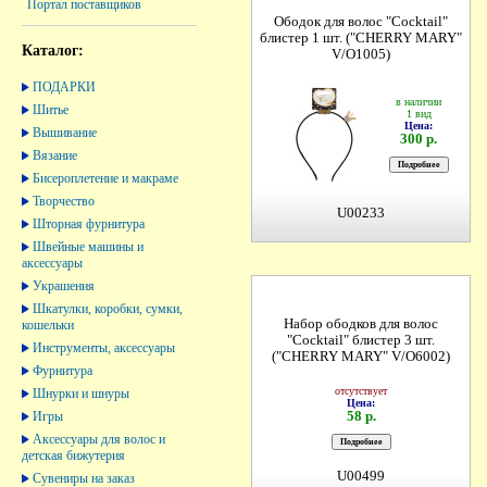
Портал поставщиков
Ободок для волос "Cocktail"
блистер 1 шт. ("CHERRY MARY"
Каталог:
V/O1005)
ПОДАРКИ
в наличии
Шитье
1 вид
Цена:
Вышивание
300 р.
Вязание
Бисероплетение и макраме
Творчество
U00233
Шторная фурнитура
Швейные машины и
аксессуары
Украшения
Шкатулки, коробки, сумки,
Набор ободков для волос
кошельки
"Cocktail" блистер 3 шт.
Инструменты, аксессуары
("CHERRY MARY" V/O6002)
Фурнитура
отсутствует
Шнурки и шнуры
Цена:
58 р.
Игры
Аксессуары для волос и
детская бижутерия
U00499
Сувениры на заказ