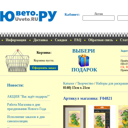
Логин
Кабинет:
Информация
Доставка
Скидки
FAQ
Обратная связь
Стат
ВЫБЕРИ
Задат
Корзина:
Корзина пуста.
Приём
ПН-ПТ
СБ, 
ПОДАРОК
Прием
Каталог
/
Творчество
/
Наборы для раскраши
Новости:
0140) 15см х 21см
АКЦИЯ "Вас ждёт подарок!"
Артикул магазина: F04821
Работа Магазина в дни
празднования Нового Года
Исполнение заказов в дни
самоизоляции.