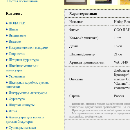
Портал поставщиков
Каталог:
Характеристики:
Название
Набор Влю
ПОДАРКИ
Шитье
Фирма
ООО ПА
Вышивание
Кол-во (в упаковке)
1 шт
Вязание
Длина
15 см
Бисероплетение и макраме
Творчество
Ширина/Диаметр
21 см
Шторная фурнитура
Артикул производителя
WA-0140
Швейные машины и
аксессуары
Любовь тв
Крокодил! 
Украшения
Описание
улыбку. Со
Шкатулки, коробки, сумки,
"Gamma", 
кошельки
сложности:
Инструменты, аксессуары
Страна
Россия
Фурнитура
Внимание, описание товара на сайте носит инфо
Шнурки и шнуры
технической документации производителя. Во и
Производитель оставляет за собой право на вне
Игры
Мы признательны вам за помощь в поддержке ак
пожалуйста, сообщите нам.
Аксессуары для волос и
детская бижутерия
Сувениры на заказ