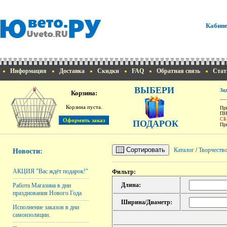
Кабине
Информация
Доставка
Скидки
FAQ
Обратная связь
Стат
ВЫБЕРИ
За
Корзина:
Корзина пуста.
При
ПН
СБ
ПОДАРОК
При
Сортировать
Каталог
/
Творчеств
Новости:
АКЦИЯ "Вас ждёт подарок!"
Фильтр:
Длина:
Работа Магазина в дни
празднования Нового Года
Ширина/Диаметр:
Исполнение заказов в дни
самоизоляции.