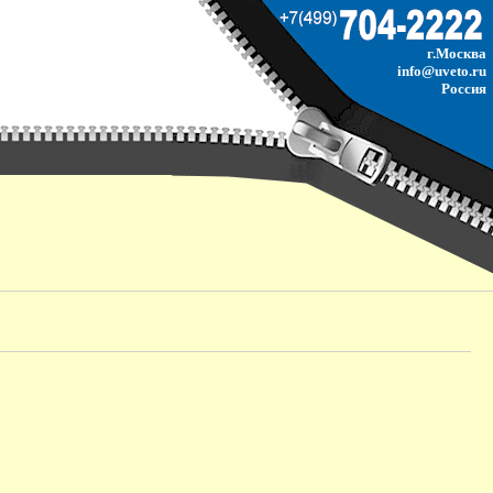
г.Москва
info@uveto.ru
Россия