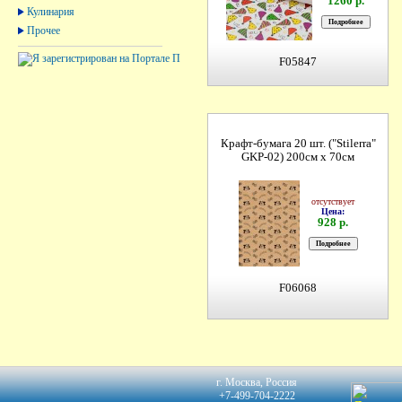
1260 р.
Кулинария
Прочее
F05847
Крафт-бумага 20 шт. ("Stilerrа"
GKP-02) 200см х 70см
отсутствует
Цена:
928 р.
F06068
г. Москва, Россия
+7-499-704-2222