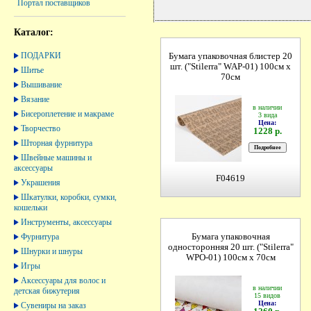
Портал поставщиков
Каталог:
ПОДАРКИ
Бумага упаковочная блистер 20
шт. ("Stilerrа" WAP-01) 100см х
Шитье
70см
Вышивание
Вязание
в наличии
Бисероплетение и макраме
3 вида
Цена:
Творчество
1228 р.
Шторная фурнитура
Швейные машины и
аксессуары
F04619
Украшения
Шкатулки, коробки, сумки,
кошельки
Инструменты, аксессуары
Фурнитура
Бумага упаковочная
односторонняя 20 шт. ("Stilerrа"
Шнурки и шнуры
WPO-01) 100см х 70см
Игры
Аксессуары для волос и
в наличии
детская бижутерия
15 видов
Цена:
Сувениры на заказ