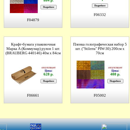
884 р.
F06332
F04879
Крафт-бумага упаковочная
Пленка голографическая набор 5
Марка А (Коммунар) рулон 1 шт.
шт. ("Stilerrа" PIW-30) 200см х
(BRAUBERG 440146) 40м х 84см
70см
отсутствует
отсутствует
Цена:
Цена:
628 р.
408 р.
F06661
F05002