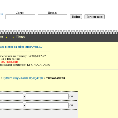
Логин
Пароль
т:
ьи
Поиск
дать вопрос на сайте info@Uveto.RU
ём заказов по телефону +7(499)704-2222
-ПТ с 10
до 19
00
00
, ВС выходные
ем заказов электронно:
КРУГЛОСУТОЧНО
о
/
Бумага и бумажная продукция
/
Упаковочная
-
см
-
см