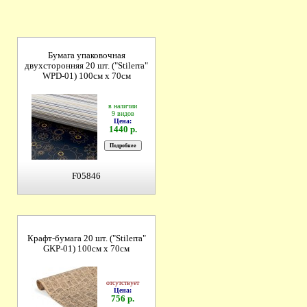
Бумага упаковочная
двухсторонняя 20 шт. ("Stilerrа"
WPD-01) 100см х 70см
в наличии
9 видов
Цена:
1440 р.
F05846
Крафт-бумага 20 шт. ("Stilerrа"
GKP-01) 100см х 70см
отсутствует
Цена:
756 р.