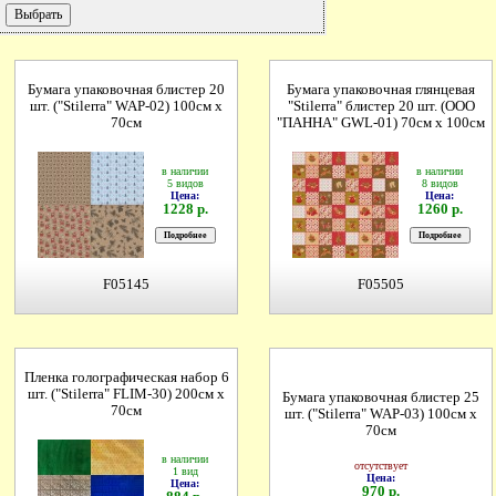
Бумага упаковочная блистер 20
Бумага упаковочная глянцевая
шт. ("Stilerrа" WAP-02) 100см х
"Stilerrа" блистер 20 шт. (ООО
70см
"ПАННА" GWL-01) 70см х 100см
в наличии
в наличии
5 видов
8 видов
Цена:
Цена:
1228 р.
1260 р.
F05145
F05505
Пленка голографическая набор 6
шт. ("Stilerrа" FLIM-30) 200см х
Бумага упаковочная блистер 25
70см
шт. ("Stilerrа" WAP-03) 100см х
70см
в наличии
отсутствует
1 вид
Цена:
Цена:
970 р.