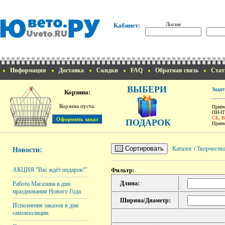
Логин
Кабинет:
Информация
Доставка
Скидки
FAQ
Обратная связь
Стат
ВЫБЕРИ
Задат
Корзина:
Корзина пуста.
Приём
ПН-ПТ
СБ, 
ПОДАРОК
Прием
Сортировать
Каталог
/
Творчеств
Новости:
АКЦИЯ "Вас ждёт подарок!"
Фильтр:
Длина:
Работа Магазина в дни
празднования Нового Года
Ширина/Диаметр:
Исполнение заказов в дни
самоизоляции.