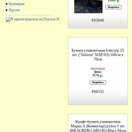
1440 р.
Кулинария
Прочее
F05846
Бумага упаковочная блистер 25
шт. ("Stilerrа" WAP-03) 100см х
70см
отсутствует
Цена:
970 р.
F06332
Крафт-бумага упаковочная
Марка А (Коммунар) рулон 1 шт.
(BRAUBERG 440146) 40м х 84см