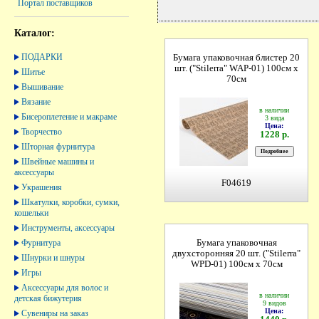
Портал поставщиков
Каталог:
ПОДАРКИ
Бумага упаковочная блистер 20
шт. ("Stilerrа" WAP-01) 100см х
Шитье
70см
Вышивание
Вязание
в наличии
Бисероплетение и макраме
3 вида
Цена:
Творчество
1228 р.
Шторная фурнитура
Швейные машины и
аксессуары
F04619
Украшения
Шкатулки, коробки, сумки,
кошельки
Инструменты, аксессуары
Фурнитура
Бумага упаковочная
двухсторонняя 20 шт. ("Stilerrа"
Шнурки и шнуры
WPD-01) 100см х 70см
Игры
Аксессуары для волос и
в наличии
детская бижутерия
9 видов
Цена:
Сувениры на заказ