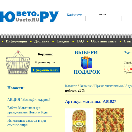
Логин
Кабинет:
Информация
Доставка
Скидки
FAQ
Обратная связь
Стат
ВЫБЕРИ
Задат
Корзина:
Корзина пуста.
Приём
ПН-ПТ
СБ, 
ПОДАРОК
Прием
Каталог
/
Вязание
/
Пряжа упаковками
/
Аде
Новости:
нейлон-25%
АКЦИЯ "Вас ждёт подарок!"
Артикул магазина: A01027
Работа Магазина в дни
празднования Нового Года
Исполнение заказов в дни
самоизоляции.