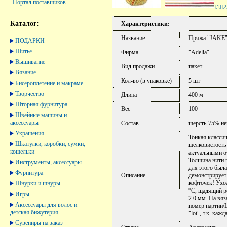
Портал поставщиков
[1]
[2
Каталог:
Характеристики:
Название
Пряжа "JAKE" 
ПОДАРКИ
Шитье
Фирма
"Adelia"
Вышивание
Вид продажи
пакет
Вязание
Кол-во (в упаковке)
5 шт
Бисероплетение и макраме
Творчество
Длина
400 м
Шторная фурнитура
Вес
100
Швейные машины и
аксессуары
Состав
шерсть-75% н
Украшения
Тонкая класси
Шкатулки, коробки, сумки,
шелковистость
кошельки
актуальными о
Толщина нити 
Инструменты, аксессуары
для этого была
Фурнитура
Описание
демонстрирует
кофточек! Уход
Шнурки и шнуры
°C, щадящий р
Игры
2.0 мм. На вяз
Аксессуары для волос и
номер партии/L
детская бижутерия
"lot", т.к. ка
Сувениры на заказ