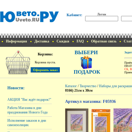
Логин
Кабинет:
Информация
Доставка
Скидки
FAQ
Обратная связь
Стат
ВЫБЕРИ
Задат
Корзина:
Корзина пуста.
Приём
ПН-ПТ
СБ, 
ПОДАРОК
Прием
Каталог
/
Творчество
/
Наборы для раскраши
Новости:
0166) 21см х 30см
АКЦИЯ "Вас ждёт подарок!"
Артикул магазина: F05936
Работа Магазина в дни
празднования Нового Года
Исполнение заказов в дни
самоизоляции.