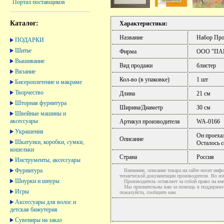
Портал поставщиков
Каталог:
Характеристики:
Название
Набор Про
ПОДАРКИ
Шитье
Фирма
ООО "ПА
Вышивание
Вид продажи
блистер
Вязание
Кол-во (в упаковке)
1 шт
Бисероплетение и макраме
Творчество
Длина
21 см
Шторная фурнитура
Ширина/Диаметр
30 см
Швейные машины и
аксессуары
Артикул производителя
WA-0166
Украшения
Он проехал
Описание
Шкатулки, коробки, сумки,
Осталось с
кошельки
Страна
Россия
Инструменты, аксессуары
Фурнитура
Внимание, описание товара на сайте носит инфо
технической документации производителя. Во и
Шнурки и шнуры
Производитель оставляет за собой право на вне
Мы признательны вам за помощь в поддержке ак
Игры
пожалуйста, сообщите нам.
Аксессуары для волос и
детская бижутерия
Сувениры на заказ