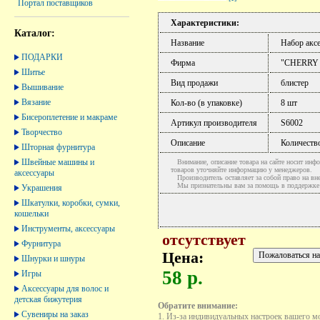
Портал поставщиков
Характеристики:
Каталог:
Название
Набор аксе
ПОДАРКИ
Фирма
"CHERRY
Шитье
Вид продажи
блистер
Вышивание
Вязание
Кол-во (в упаковке)
8 шт
Бисероплетение и макраме
Артикул производителя
S6002
Творчество
Описание
Количество
Шторная фурнитура
Швейные машины и
Внимание, описание товара на сайте носит инфо
товаров уточняйте информацию у менеджеров.
аксессуары
Производитель оставляет за собой право на вне
Мы признательны вам за помощь в поддержке ак
Украшения
Шкатулки, коробки, сумки,
кошельки
Инструменты, аксессуары
отсутствует
Фурнитура
Цена:
Шнурки и шнуры
58 р.
Игры
Аксессуары для волос и
детская бижутерия
Обратите внимание:
Сувениры на заказ
1. Из-за индивидуальных настроек вашего м