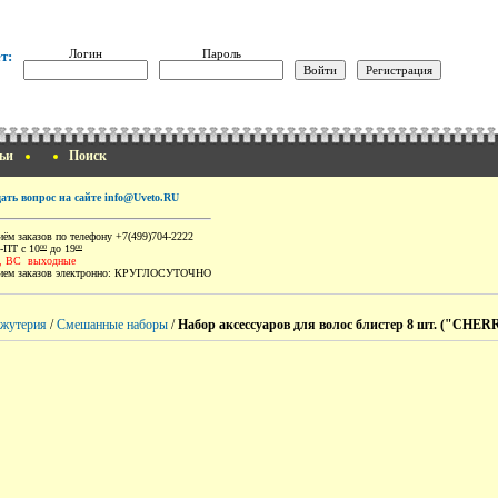
Логин
Пароль
т:
ьи
Поиск
дать вопрос на сайте info@Uveto.RU
ём заказов по телефону +7(499)704-2222
-ПТ с 10
до 19
00
00
, ВС выходные
ем заказов электронно:
КРУГЛОСУТОЧНО
ижутерия
/
Смешанные наборы
/
Набор аксессуаров для волос блистер 8 шт. ("CHE