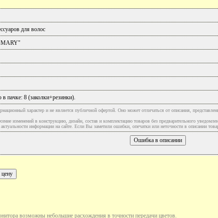
ссуаров для волос
 MARY"
 в пачке: 8 (заколки+резинки).
рмационный характер и не является публичной офертой. Оно может отличаться от описания, представлен
сение изменений в конструкцию, дизайн, состав и комплектацию товаров без предварительного уведомле
туальности информации на сайте. Если Вы заметили ошибки, опечатки или неточности в описании товар
онитора возможны небольшие расхождения в точности передачи цветов.