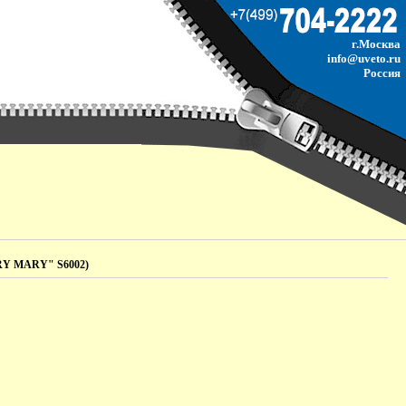
г.Москва
info@uveto.ru
Россия
RRY MARY" S6002)