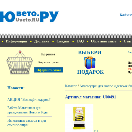
Кабине
Информация
Доставка
Скидки
FAQ
Обратная связь
Стат
ВЫБЕРИ
За
Корзина:
Корзина пуста.
При
ПН
СБ
ПОДАРОК
При
Каталог
/
Аксессуары для волос и детская б
Новости:
Артикул магазина: U00491
АКЦИЯ "Вас ждёт подарок!"
Работа Магазина в дни
празднования Нового Года
Исполнение заказов в дни
самоизоляции.
[1]