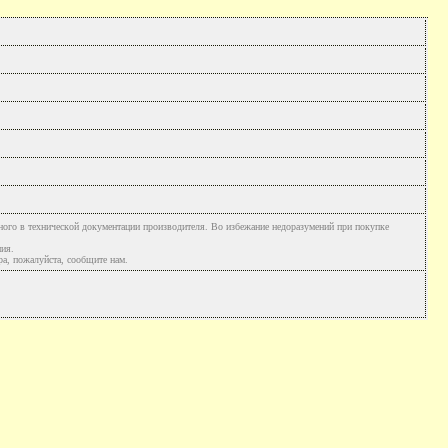
ного в технической документации производителя. Во избежание недоразумений при покупке
ния.
а, пожалуйста, сообщите нам.