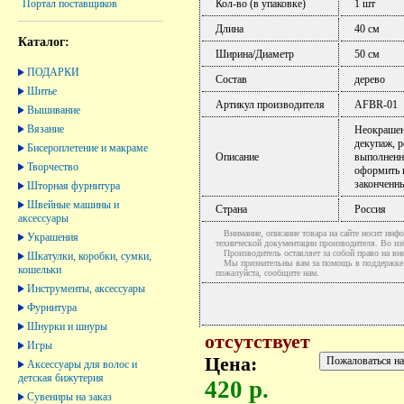
Кол-во (в упаковке)
1 шт
Портал поставщиков
Длина
40 см
Каталог:
Ширина/Диаметр
50 см
ПОДАРКИ
Состав
дерево
Шитье
Артикул производителя
AFBR-01
Вышивание
Вязание
Неокрашен
декупаж, р
Бисероплетение и макраме
Описание
выполненн
Творчество
оформить 
законченн
Шторная фурнитура
Швейные машины и
Страна
Россия
аксессуары
Внимание, описание товара на сайте носит инфо
Украшения
технической документации производителя. Во и
Производитель оставляет за собой право на вне
Шкатулки, коробки, сумки,
Мы признательны вам за помощь в поддержке ак
кошельки
пожалуйста, сообщите нам.
Инструменты, аксессуары
Фурнитура
Шнурки и шнуры
отсутствует
Игры
Цена:
Аксессуары для волос и
детская бижутерия
420 р.
Сувениры на заказ