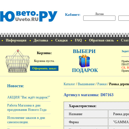
Логин
Кабинет:
Информация
Доставка
Скидки
FAQ
Обратная связь
Стат
ВЫБЕРИ
Задат
Корзина:
Корзина пуста.
Приём
ПН-ПТ
СБ, 
ПОДАРОК
Прием
Каталог
/
Вышивание
/
Рамки
/
Рамка дерев
Новости:
Артикул магазина: D07163
АКЦИЯ "Вас ждёт подарок!"
Работа Магазина в дни
Характеристики:
празднования Нового Года
Название
Рамка дер
Исполнение заказов в дни
Фирма
"GAMMA
самоизоляции.