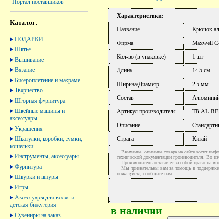
Портал поставщиков
Характеристики:
Каталог:
Название
Крючок ал
ПОДАРКИ
Фирма
Maxwell Co
Шитье
Кол-во (в упаковке)
1 шт
Вышивание
Вязание
Длина
14.5 см
Бисероплетение и макраме
Ширина/Диаметр
2.5 мм
Творчество
Состав
Алюмини
Шторная фурнитура
Швейные машины и
Артикул производителя
TB.AL-RE
аксессуары
Описание
Стандартн
Украшения
Шкатулки, коробки, сумки,
Страна
Китай
кошельки
Внимание, описание товара на сайте носит инфо
Инструменты, аксессуары
технической документации производителя. Во и
Производитель оставляет за собой право на вне
Фурнитура
Мы признательны вам за помощь в поддержке ак
пожалуйста, сообщите нам.
Шнурки и шнуры
Игры
Аксессуары для волос и
детская бижутерия
в наличии
Сувениры на заказ