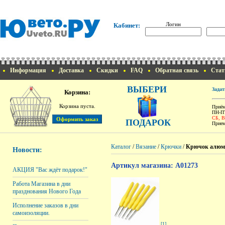
Логин
Кабинет:
Информация
Доставка
Скидки
FAQ
Обратная связь
Стат
ВЫБЕРИ
Задат
Корзина:
Корзина пуста.
Приём
ПН-ПТ
СБ, 
ПОДАРОК
Прием
Каталог
/
Вязание
/
Крючки
/
Крючок алюми
Новости:
Артикул магазина: A01273
АКЦИЯ "Вас ждёт подарок!"
Работа Магазина в дни
празднования Нового Года
Исполнение заказов в дни
самоизоляции.
[1]