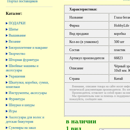
Портал поставщиков
Характеристики:
Каталог:
Название
Глаза бега
ПОДАРКИ
Фирма
HobbyLife
Шитье
Вид продажи
коробка
Вышивание
Вязание
Кол-во (в упаковке)
500 шт
Бисероплетение и макраме
Состав
пластик
Творчество
Артикул производителя
66823
Шторная фурнитура
Швейные машины и
Чёрный зра
Описание
аксессуары
10х8 мм. К
Украшения
Страна
Китай
Шкатулки, коробки, сумки,
кошельки
Внимание, описание товара на сайте носит инфо
технической документации производителя. Во и
Инструменты, аксессуары
Производитель оставляет за собой право на вне
Мы признательны вам за помощь в поддержке ак
Фурнитура
пожалуйста, сообщите нам.
Шнурки и шнуры
Игры
Аксессуары для волос и
в наличии
детская бижутерия
1 вид
Сувениры на заказ