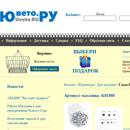
Логин
Кабинет:
Информация
Доставка
Скидки
FAQ
Обратная связь
Стат
ВЫБЕРИ
Задат
Корзина:
Корзина пуста.
Приём
ПН-ПТ
СБ, 
ПОДАРОК
Прием
Каталог
/
Фурнитура
/
Для игрушек
/
Глаза 
Новости:
Артикул магазина: K01980
АКЦИЯ "Вас ждёт подарок!"
Работа Магазина в дни
празднования Нового Года
Исполнение заказов в дни
самоизоляции.
[1]
[2