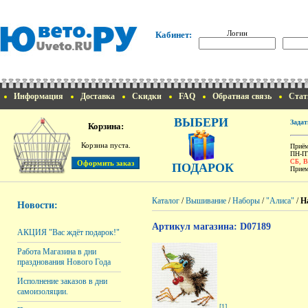
Логин
Кабинет:
Информация
Доставка
Скидки
FAQ
Обратная связь
Стат
ВЫБЕРИ
Задат
Корзина:
Корзина пуста.
Приём
ПН-ПТ
СБ, 
ПОДАРОК
Прием
Каталог
/
Вышивание
/
Наборы
/
"Алиса"
/
Н
Новости:
Артикул магазина: D07189
АКЦИЯ "Вас ждёт подарок!"
Работа Магазина в дни
празднования Нового Года
Исполнение заказов в дни
самоизоляции.
[1]