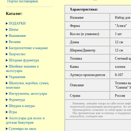
Портал поставщиков
Характеристики:
Каталог:
Название
Набор для
ПОДАРКИ
Фирма
"Алиса"
Шитье
Кол-во (в упаковке)
1 шт
Вышивание
Вязание
Длина
12 см
Бисероплетение и макраме
Ширина/Диаметр
12 см
Творчество
Техника
Счетный к
Шторная фурнитура
Швейные машины и
Канва
хлопок
аксессуары
Артикул производителя
0-107
Украшения
Шкатулки, коробки, сумки,
Техника в
Описание
кошельки
"Gamma" И
Инструменты, аксессуары
Страна
Россия
Фурнитура
Внимание, описание товара на сайте носит инфо
Шнурки и шнуры
технической документации производителя. Во и
Производитель оставляет за собой право на вне
Игры
Мы признательны вам за помощь в поддержке ак
пожалуйста, сообщите нам.
Аксессуары для волос и
детская бижутерия
Сувениры на заказ