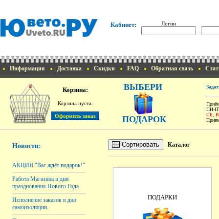
Логин
Кабинет:
Информация
Доставка
Скидки
FAQ
Обратная связь
Стат
ВЫБЕРИ
Задат
Корзина:
Корзина пуста.
Приём
ПН-ПТ
СБ, 
ПОДАРОК
Прием
Сортировать
Каталог
Новости:
АКЦИЯ "Вас ждёт подарок!"
Работа Магазина в дни
празднования Нового Года
ПОДАРКИ
Исполнение заказов в дни
самоизоляции.