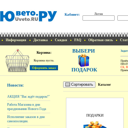
Логин
Кабинет:
Информация
Доставка
Скидки
FAQ
Обратная связь
Стат
ВЫБЕРИ
Задат
Корзина:
Корзина пуста.
Приём
ПН-ПТ
СБ, 
ПОДАРОК
Прием
Сортировать
Каталог
Новости:
АКЦИЯ "Вас ждёт подарок!"
Работа Магазина в дни
празднования Нового Года
ПОДАРКИ
Исполнение заказов в дни
самоизоляции.