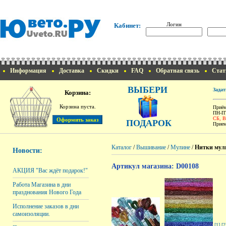
Логин
Кабинет:
Информация
Доставка
Скидки
FAQ
Обратная связь
Стат
ВЫБЕРИ
Задат
Корзина:
Корзина пуста.
Приём
ПН-ПТ
СБ, 
ПОДАРОК
Прием
Каталог
/
Вышивание
/
Мулине
/
Нитки мули
Новости:
Артикул магазина: D00108
АКЦИЯ "Вас ждёт подарок!"
Работа Магазина в дни
празднования Нового Года
Исполнение заказов в дни
самоизоляции.
[1]
[2