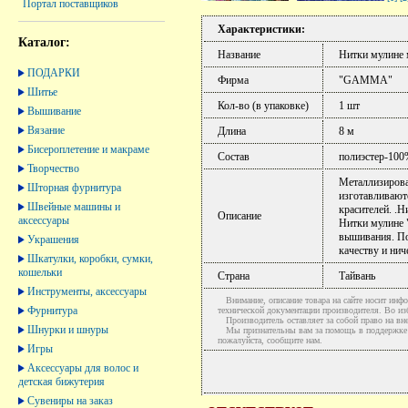
Портал поставщиков
Характеристики:
Каталог:
Название
Нитки мулине 
ПОДАРКИ
Фирма
"GAMMA"
Шитье
Кол-во (в упаковке)
1 шт
Вышивание
Вязание
Длина
8 м
Бисероплетение и макраме
Состав
полиэстер-10
Творчество
Металлизирова
Шторная фурнитура
изготавливают
Швейные машины и
красителей. .Н
Описание
аксессуары
Нитки мулине 
вышивания. По
Украшения
качеству и нич
Шкатулки, коробки, сумки,
кошельки
Страна
Тайвань
Инструменты, аксессуары
Внимание, описание товара на сайте носит инфо
Фурнитура
технической документации производителя. Во и
Производитель оставляет за собой право на вне
Шнурки и шнуры
Мы признательны вам за помощь в поддержке ак
пожалуйста, сообщите нам.
Игры
Аксессуары для волос и
детская бижутерия
Сувениры на заказ