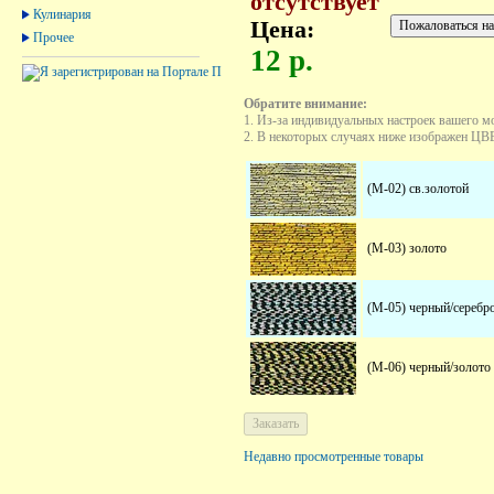
отсутствует
Кулинария
Цена:
Прочее
12 р.
Обратите внимание:
1. Из-за индивидуальных настроек вашего м
2. В некоторых случаях ниже изображен ЦВЕТ
(M-02) св.золотой
(M-03) золото
(M-05) черный/серебр
(M-06) черный/золото
Недавно просмотренные товары