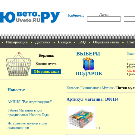
Логин
Кабинет:
Информация
Доставка
Скидки
FAQ
Обратная связь
Стат
ВЫБЕРИ
Задат
Корзина:
Корзина пуста.
Приём
ПН-ПТ
СБ, 
ПОДАРОК
Прием
Каталог
/
Вышивание
/
Мулине
/
Нитки мули
Новости:
Артикул магазина: D00114
АКЦИЯ "Вас ждёт подарок!"
Работа Магазина в дни
празднования Нового Года
Исполнение заказов в дни
самоизоляции.
[1]