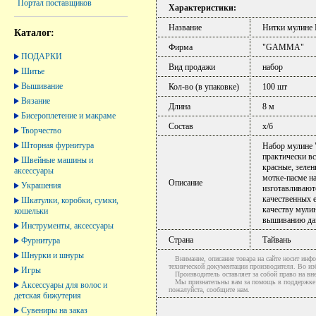
Портал поставщиков
Характеристики:
Название
Нитки мулине
Каталог:
Фирма
"GAMMA"
ПОДАРКИ
Вид продажи
набор
Шитье
Вышивание
Кол-во (в упаковке)
100 шт
Вязание
Длина
8 м
Бисероплетение и макраме
Состав
х/б
Творчество
Шторная фурнитура
Набор мулине 
практически в
Швейные машины и
красные, зелен
аксессуары
мотке-пасме н
Описание
Украшения
изготавливаютс
качественных е
Шкатулки, коробки, сумки,
качеству мули
кошельки
вышиванию дан
Инструменты, аксессуары
Страна
Тайвань
Фурнитура
Шнурки и шнуры
Внимание, описание товара на сайте носит инфо
технической документации производителя. Во и
Игры
Производитель оставляет за собой право на вне
Мы признательны вам за помощь в поддержке ак
Аксессуары для волос и
пожалуйста, сообщите нам.
детская бижутерия
Сувениры на заказ