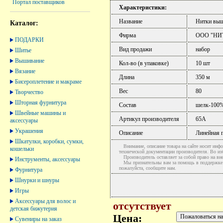
Портал поставщиков
Характеристики:
Название
Нитки выш
Каталог:
Фирма
ООО "НИ
ПОДАРКИ
Вид продажи
набор
Шитье
Вышивание
Кол-во (в упаковке)
10 шт
Вязание
Длина
350 м
Бисероплетение и макраме
Вес
80
Творчество
Шторная фурнитура
Состав
шелк-100
Швейные машины и
Артикул производителя
65A
аксессуары
Украшения
Описание
Линейная 
Шкатулки, коробки, сумки,
Внимание, описание товара на сайте носит инфо
кошельки
технической документации производителя. Во и
Производитель оставляет за собой право на вне
Инструменты, аксессуары
Мы признательны вам за помощь в поддержке ак
пожалуйста, сообщите нам.
Фурнитура
Шнурки и шнуры
Игры
Аксессуары для волос и
отсутствует
детская бижутерия
Цена:
Сувениры на заказ