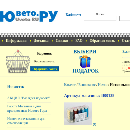
Логин
Кабинет:
Информация
Доставка
Скидки
FAQ
Обратная связь
Стат
ВЫБЕРИ
Задат
Корзина:
Корзина пуста.
Приём
ПН-ПТ
СБ, 
ПОДАРОК
Прием
Каталог
/
Вышивание
/
Нитки
/
Нитки выши
Новости:
Артикул магазина: D00128
АКЦИЯ "Вас ждёт подарок!"
Работа Магазина в дни
празднования Нового Года
Исполнение заказов в дни
самоизоляции.
[1]