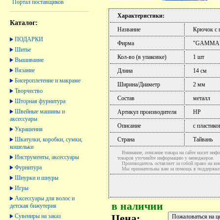
Портал поставщиков
Характеристики:
Каталог:
Название
Крючок с 
ПОДАРКИ
Фирма
"GAMMA
Шитье
Кол-во (в упаковке)
1 шт
Вышивание
Вязание
Длина
14 см
Бисероплетение и макраме
Ширина/Диаметр
2 мм
Творчество
Состав
металл
Шторная фурнитура
Швейные машины и
Артикул производителя
HP
аксессуары
Описание
с пластико
Украшения
Шкатулки, коробки, сумки,
Страна
Тайвань
кошельки
Внимание, описание товара на сайте носит инфо
Инструменты, аксессуары
товаров уточняйте информацию у менеджеров.
Производитель оставляет за собой право на вне
Фурнитура
Мы признательны вам за помощь в поддержке ак
Шнурки и шнуры
Игры
Аксессуары для волос и
в наличии
детская бижутерия
Сувениры на заказ
Цена: