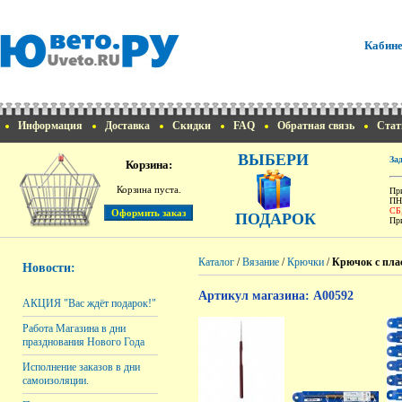
Кабине
Информация
Доставка
Скидки
FAQ
Обратная связь
Стат
ВЫБЕРИ
За
Корзина:
Корзина пуста.
При
ПН
СБ
ПОДАРОК
При
Каталог
/
Вязание
/
Крючки
/
Крючок с пла
Новости:
Артикул магазина: A00592
АКЦИЯ "Вас ждёт подарок!"
Работа Магазина в дни
празднования Нового Года
Исполнение заказов в дни
самоизоляции.