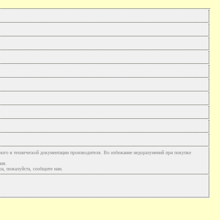
ного в технической документации производителя. Во избежание недоразумений при покупке
ния.
а, пожалуйста, сообщите нам.