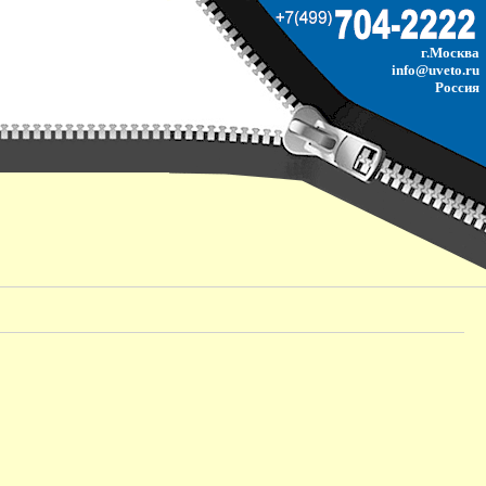
г.Москва
info@uveto.ru
Россия