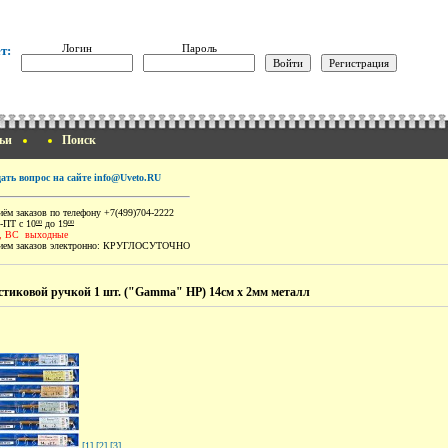
Логин
Пароль
т:
ьи
Поиск
дать вопрос на сайте info@Uveto.RU
ём заказов по телефону +7(499)704-2222
-ПТ с 10
до 19
00
00
, ВС выходные
ем заказов электронно:
КРУГЛОСУТОЧНО
стиковой ручкой 1 шт. ("Gamma" HP) 14см х 2мм металл
[1]
[2]
[3]