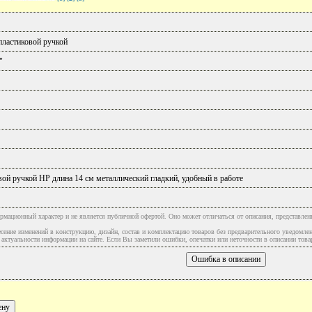
пластиковой ручкой
"
вой ручкой HP длина 14 см металлический гладкий, удобный в работе
рмационный характер и не является публичной офертой. Оно может отличаться от описания, представлен
сение изменений в конструкцию, дизайн, состав и комплектацию товаров без предварительного уведомле
туальности информации на сайте. Если Вы заметили ошибки, опечатки или неточности в описании товар