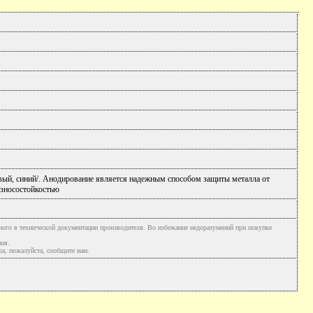
вый, синий/. Анодирование является надежным способом защиты металла от
 износостойкостью
ного в технической документации производителя. Во избежание недоразумений при покупке
ния.
а, пожалуйста, сообщите нам.