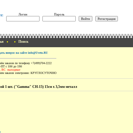
Логин
Пароль
т:
ьи
Поиск
дать вопрос на сайте info@Uveto.RU
ём заказов по телефону +7(499)704-2222
-ПТ с 10
до 19
00
00
, ВС выходные
ем заказов электронно:
КРУГЛОСУТОЧНО
ой 1 шт. ("Gamma" CH-15) 15см х 3,5мм металл
]