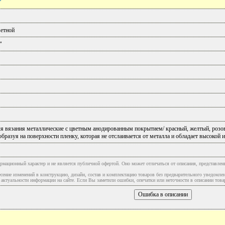
етной
"
я вязания металлические с цветным анодированным покрытием/ красный, желтый, розо
образуя на поверхности пленку, которая не отслаивается от металла и обладает высокой
рмационный характер и не является публичной офертой. Оно может отличаться от описания, представлен
сение изменений в конструкцию, дизайн, состав и комплектацию товаров без предварительного уведомле
туальности информации на сайте. Если Вы заметили ошибки, опечатки или неточности в описании товар