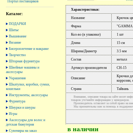
Портал поставщиков
Характеристики:
Каталог:
Название
Крючок цв
ПОДАРКИ
Фирма
"GAMMA
Шитье
Кол-во (в упаковке)
1 шт
Вышивание
Вязание
Длина
15 см
Бисероплетение и макраме
Ширина/Диаметр
3.5 мм
Творчество
Состав
металл
Шторная фурнитура
Швейные машины и
Артикул производителя
CH-15
аксессуары
Крючки дл
Украшения
Описание
коррозии, 
Шкатулки, коробки, сумки,
кошельки
Страна
Тайвань
Инструменты, аксессуары
Внимание, описание товара на сайте носит инфо
товаров уточняйте информацию у менеджеров.
Фурнитура
Производитель оставляет за собой право на вне
Мы признательны вам за помощь в поддержке ак
Шнурки и шнуры
Игры
Аксессуары для волос и
детская бижутерия
в наличии
Сувениры на заказ