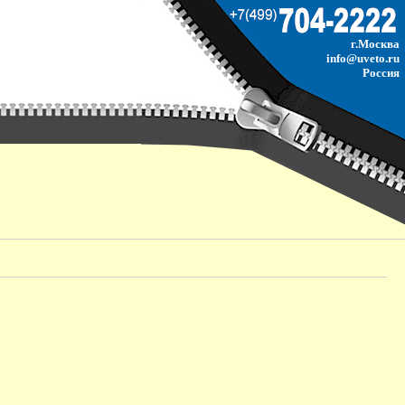
г.Москва
info@uveto.ru
Россия