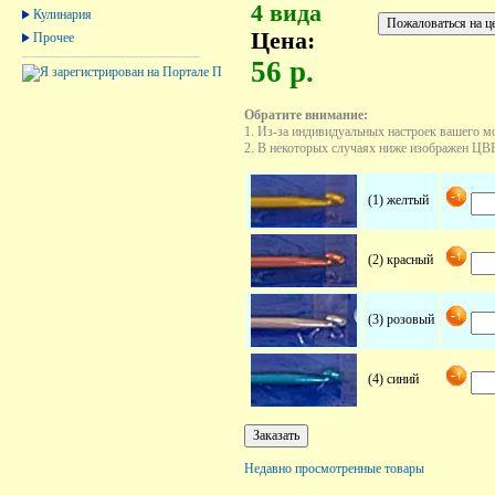
4 вида
Кулинария
Цена:
Прочее
56 р.
Обратите внимание:
1. Из-за индивидуальных настроек вашего м
2. В некоторых случаях ниже изображен ЦВЕТ
(1) желтый
(2) красный
(3) розовый
(4) синий
Недавно просмотренные товары