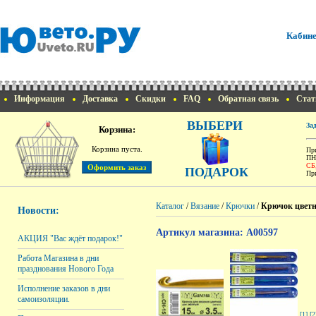
Кабине
Информация
Доставка
Скидки
FAQ
Обратная связь
Стат
ВЫБЕРИ
За
Корзина:
Корзина пуста.
При
ПН
СБ
ПОДАРОК
При
Каталог
/
Вязание
/
Крючки
/
Крючок цветн
Новости:
Артикул магазина: A00597
АКЦИЯ "Вас ждёт подарок!"
Работа Магазина в дни
празднования Нового Года
Исполнение заказов в дни
самоизоляции.
[1]
[2