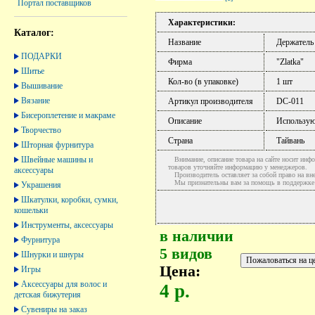
Портал поставщиков
Характеристики:
Каталог:
Название
Держатель
ПОДАРКИ
Фирма
"Zlatka"
Шитье
Кол-во (в упаковке)
1 шт
Вышивание
Вязание
Артикул производителя
DC-011
Бисероплетение и макраме
Описание
Используют
Творчество
Страна
Тайвань
Шторная фурнитура
Швейные машины и
Внимание, описание товара на сайте носит инфо
товаров уточняйте информацию у менеджеров.
аксессуары
Производитель оставляет за собой право на вне
Мы признательны вам за помощь в поддержке ак
Украшения
Шкатулки, коробки, сумки,
кошельки
Инструменты, аксессуары
в наличии
Фурнитура
5 видов
Шнурки и шнуры
Цена:
Игры
Аксессуары для волос и
4 р.
детская бижутерия
Сувениры на заказ