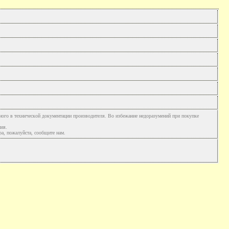
ного в технической документации производителя. Во избежание недоразумений при покупке
ния.
а, пожалуйста, сообщите нам.