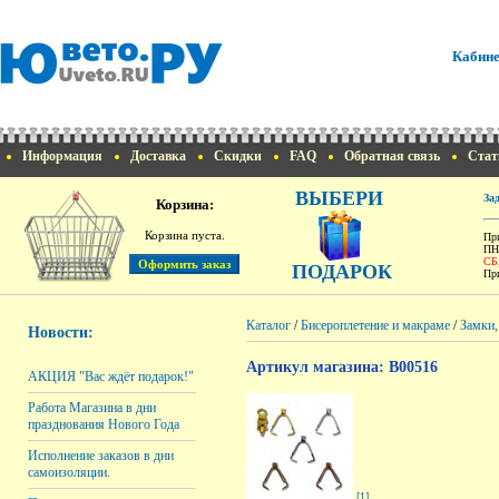
Кабине
Информация
Доставка
Скидки
FAQ
Обратная связь
Стат
ВЫБЕРИ
За
Корзина:
Корзина пуста.
При
ПН
СБ
ПОДАРОК
При
Каталог
/
Бисероплетение и макраме
/
Замки,
Новости:
Артикул магазина: B00516
АКЦИЯ "Вас ждёт подарок!"
Работа Магазина в дни
празднования Нового Года
Исполнение заказов в дни
самоизоляции.
[1]