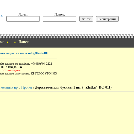
Логин
Пароль
т:
ьи
Поиск
дать вопрос на сайте info@Uveto.RU
ём заказов по телефону +7(499)704-2222
-ПТ с 10
до 19
00
00
, ВС выходные
ем заказов электронно:
КРУГЛОСУТОЧНО
 кольца и пр.
/
Прочее
/
Держатель для бусины 1 шт. ("Zlatka" DC-011)