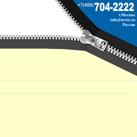
г.Москва
info@uveto.ru
Россия