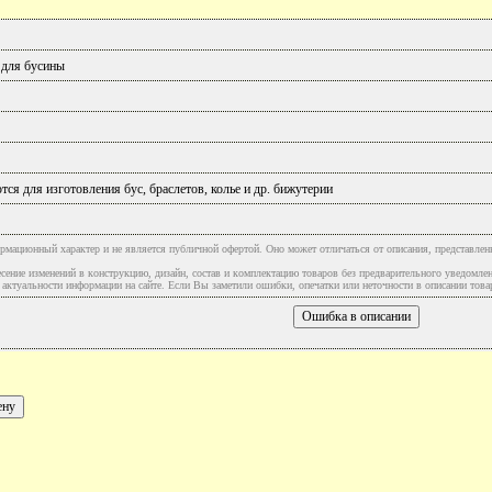
 для бусины
ся для изготовления бус, браслетов, колье и др. бижутерии
рмационный характер и не является публичной офертой. Оно может отличаться от описания, представлен
сение изменений в конструкцию, дизайн, состав и комплектацию товаров без предварительного уведомле
туальности информации на сайте. Если Вы заметили ошибки, опечатки или неточности в описании товар