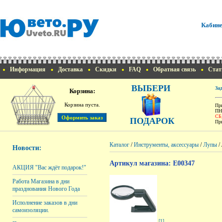
Кабине
Информация
Доставка
Скидки
FAQ
Обратная связь
Стат
ВЫБЕРИ
За
Корзина:
Корзина пуста.
При
ПН
СБ
ПОДАРОК
При
Каталог
/
Инструменты, аксессуары
/
Лупы
/
Новости:
Артикул магазина: E00347
АКЦИЯ "Вас ждёт подарок!"
Работа Магазина в дни
празднования Нового Года
Исполнение заказов в дни
самоизоляции.
[1]