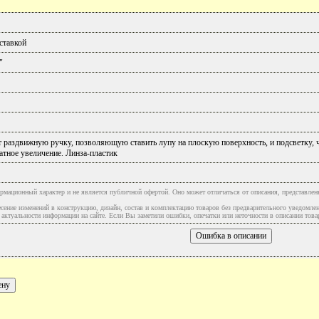
ставкой
"
 раздвижную ручку, позволяющую ставить лупу на плоскую поверхность, и подсветку, чт
ратное увеличение. Линза-пластик
рмационный характер и не является публичной офертой. Оно может отличаться от описания, представлен
сение изменений в конструкцию, дизайн, состав и комплектацию товаров без предварительного уведомле
туальности информации на сайте. Если Вы заметили ошибки, опечатки или неточности в описании товар