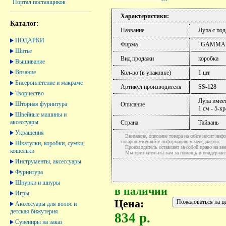
Портал поставщиков
Характеристики:
Каталог:
Название
Лупа с под
ПОДАРКИ
Фирма
"GAMMA
Шитье
Вид продажи
коробка
Вышивание
Вязание
Кол-во (в упаковке)
1 шт
Бисероплетение и макраме
Артикул производителя
SS-128
Творчество
Лупа имеет
Шторная фурнитура
Описание
1 см - 5-к
Швейные машины и
аксессуары
Страна
Тайвань
Украшения
Внимание, описание товара на сайте носит инфо
товаров уточняйте информацию у менеджеров.
Шкатулки, коробки, сумки,
Производитель оставляет за собой право на вне
кошельки
Мы признательны вам за помощь в поддержке ак
Инструменты, аксессуары
Фурнитура
Шнурки и шнуры
в наличии
Игры
Цена:
Аксессуары для волос и
детская бижутерия
834 р.
Сувениры на заказ