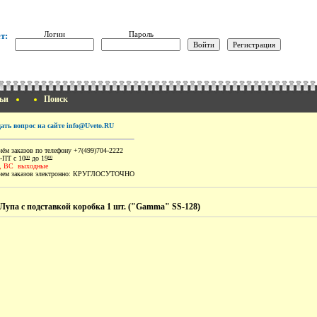
Логин
Пароль
т:
ьи
Поиск
дать вопрос на сайте info@Uveto.RU
ём заказов по телефону +7(499)704-2222
-ПТ с 10
до 19
00
00
, ВС выходные
ем заказов электронно:
КРУГЛОСУТОЧНО
Лупа с подставкой коробка 1 шт. ("Gamma" SS-128)