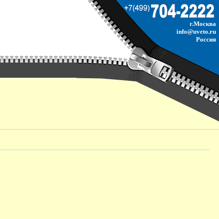
г.Москва
info@uveto.ru
Россия