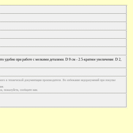
о удобно при работе с мелкими деталями. D 9 см - 2.5-кратное увеличение. D 2,
ного в технической документации производителя. Во избежание недоразумений при покупке
ния.
а, пожалуйста, сообщите нам.