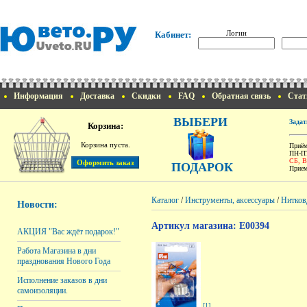
Логин
Кабинет:
Информация
Доставка
Скидки
FAQ
Обратная связь
Стат
ВЫБЕРИ
Задат
Корзина:
Корзина пуста.
Приём
ПН-ПТ
СБ, 
ПОДАРОК
Прием
Каталог
/
Инструменты, аксессуары
/
Нитков
Новости:
Артикул магазина: E00394
АКЦИЯ "Вас ждёт подарок!"
Работа Магазина в дни
празднования Нового Года
Исполнение заказов в дни
самоизоляции.
[1]