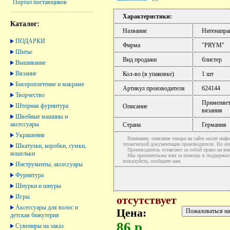
Портал поставщиков
Характеристики:
Каталог:
Название
Нитенапра
ПОДАРКИ
Фирма
"PRYM"
Шитье
Вид продажи
блистер
Вышивание
Вязание
Кол-во (в упаковке)
1 шт
Бисероплетение и макраме
Артикул производителя
624144
Творчество
Применяетс
Шторная фурнитура
Описание
вязания
Швейные машины и
аксессуары
Страна
Германия
Украшения
Внимание, описание товара на сайте носит инфо
технической документации производителя. Во и
Шкатулки, коробки, сумки,
Производитель оставляет за собой право на вне
кошельки
Мы признательны вам за помощь в поддержке ак
пожалуйста, сообщите нам.
Инструменты, аксессуары
Фурнитура
Шнурки и шнуры
Игры
отсутствует
Аксессуары для волос и
Цена:
детская бижутерия
86 р.
Сувениры на заказ