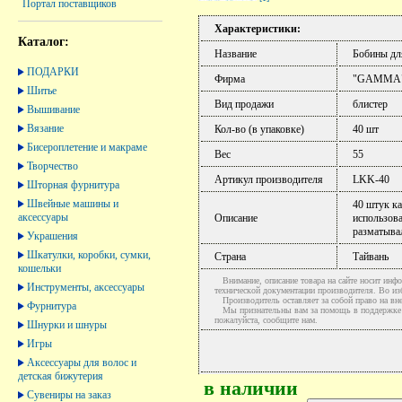
Портал поставщиков
Характеристики:
Каталог:
Название
Бобины дл
ПОДАРКИ
Фирма
"GAMMA
Шитье
Вид продажи
блистер
Вышивание
Вязание
Кол-во (в упаковке)
40 шт
Бисероплетение и макраме
Вес
55
Творчество
Артикул производителя
LKK-40
Шторная фурнитура
Швейные машины и
40 штук к
аксессуары
Описание
использова
разматыва
Украшения
Шкатулки, коробки, сумки,
Страна
Тайвань
кошельки
Внимание, описание товара на сайте носит инфо
Инструменты, аксессуары
технической документации производителя. Во и
Производитель оставляет за собой право на вне
Фурнитура
Мы признательны вам за помощь в поддержке ак
пожалуйста, сообщите нам.
Шнурки и шнуры
Игры
Аксессуары для волос и
детская бижутерия
в наличии
Сувениры на заказ