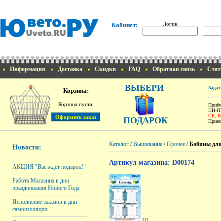
Логин
Кабинет:
Информация
Доставка
Скидки
FAQ
Обратная связь
Стат
ВЫБЕРИ
Задат
Корзина:
Корзина пуста.
Приём
ПН-ПТ
СБ, 
ПОДАРОК
Прием
Каталог
/
Вышивание
/
Прочее
/
Бобины для
Новости:
Артикул магазина: D00174
АКЦИЯ "Вас ждёт подарок!"
Работа Магазина в дни
празднования Нового Года
Исполнение заказов в дни
самоизоляции.
[1]